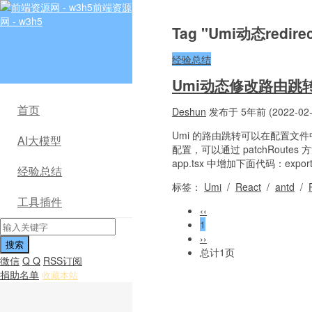
前端资源
网 - w3h5
Tag "Umi动态redi
经验总结
Umi动态修改路由跳转r
首页
Deshun
发布于 5年前 (2022-02-
Umi 的路由跳转可以在配置文件
AI大模型
配置，可以通过 patchRoute
app.tsx 中增加下面代码：export fun
经验总结
标签：
Umi
/
React
/
antd
/
工具插件
‹‹
1
››
总计1页
微信
Q Q
RSS订阅
捐助名单
收藏本站