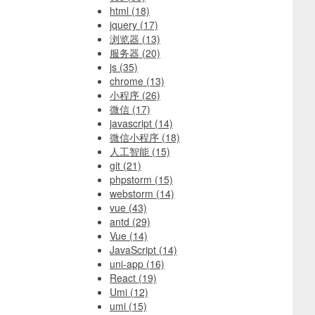
html
(18)
jquery
(17)
浏览器
(13)
服务器
(20)
js
(35)
chrome
(13)
小程序
(26)
微信
(17)
javascript
(14)
微信小程序
(18)
人工智能
(15)
git
(21)
phpstorm
(15)
webstorm
(14)
vue
(43)
antd
(29)
Vue
(14)
JavaScript
(14)
uni-app
(16)
React
(19)
Umi
(12)
umi
(15)