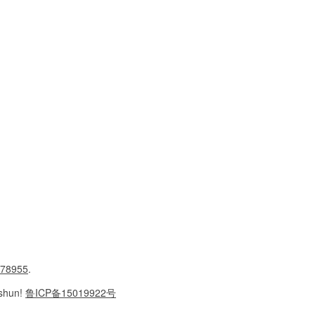
78955
.
shun!
鲁ICP备15019922号