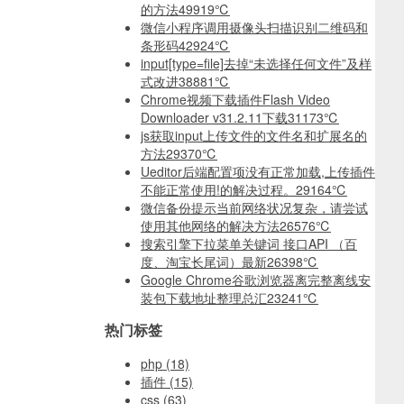
的方法
49919℃
微信小程序调用摄像头扫描识别二维码和
条形码
42924℃
input[type=file]去掉“未选择任何文件”及样
式改进
38881℃
Chrome视频下载插件Flash Video
Downloader v31.2.11下载
31173℃
js获取input上传文件的文件名和扩展名的
方法
29370℃
Ueditor后端配置项没有正常加载,上传插件
不能正常使用!的解决过程。
29164℃
微信备份提示当前网络状况复杂，请尝试
使用其他网络的解决方法
26576℃
搜索引擎下拉菜单关键词 接口API （百
度、淘宝长尾词）最新
26398℃
Google Chrome谷歌浏览器离完整离线安
装包下载地址整理总汇
23241℃
热门标签
php
(18)
插件
(15)
css
(63)