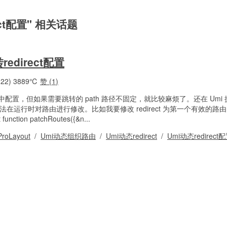
rect配置" 相关话题
edirect配置
22)
3889℃
赞 (
1
)
中配置，但如果需要跳转的 path 路径不固定，就比较麻烦了。还在 Umi
s 方法在运行时对路由进行修改。比如我要修改 redirect 为第一个有效的路由 p
ction patchRoutes({&n...
ProLayout
/
Umi动态组织路由
/
Umi动态redirect
/
Umi动态redirect