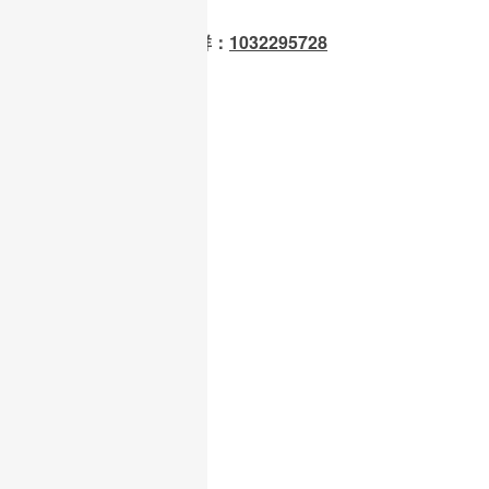
OpenClaw 龙虾交流群：
1032295728