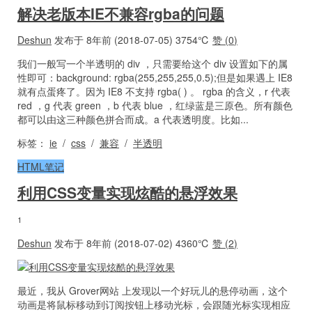
解决老版本IE不兼容rgba的问题
Deshun
发布于 8年前 (2018-07-05)
3754℃
赞 (
0
)
我们一般写一个半透明的 div ，只需要给这个 div 设置如下的属
性即可：background: rgba(255,255,255,0.5);但是如果遇上 IE8
就有点蛋疼了。因为 IE8 不支持 rgba( ) 。 rgba 的含义，r 代表
red ，g 代表 green ，b 代表 blue ，红绿蓝是三原色。所有颜色
都可以由这三种颜色拼合而成。a 代表透明度。比如...
标签：
ie
/
css
/
兼容
/
半透明
HTML笔记
利用CSS变量实现炫酷的悬浮效果
1
Deshun
发布于 8年前 (2018-07-02)
4360℃
赞 (
2
)
最近，我从 Grover网站 上发现以一个好玩儿的悬停动画，这个
动画是将鼠标移动到订阅按钮上移动光标，会跟随光标实现相应