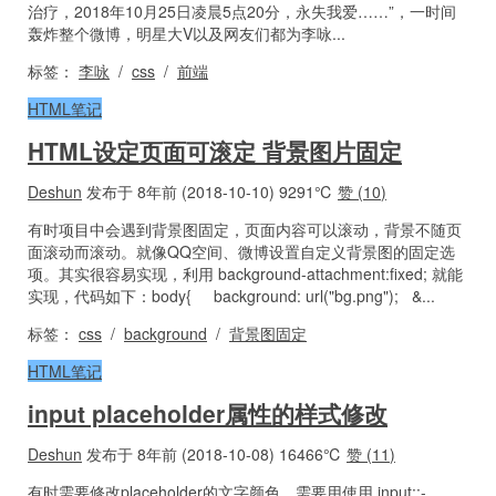
治疗，2018年10月25日凌晨5点20分，永失我爱……”，一时间
轰炸整个微博，明星大V以及网友们都为李咏...
标签：
李咏
/
css
/
前端
HTML笔记
HTML设定页面可滚定 背景图片固定
Deshun
发布于 8年前 (2018-10-10)
9291℃
赞 (
10
)
有时项目中会遇到背景图固定，页面内容可以滚动，背景不随页
面滚动而滚动。就像QQ空间、微博设置自定义背景图的固定选
项。其实很容易实现，利用 background-attachment:fixed; 就能
实现，代码如下：body{ background: url("bg.png"); &...
标签：
css
/
background
/
背景图固定
HTML笔记
input placeholder属性的样式修改
Deshun
发布于 8年前 (2018-10-08)
16466℃
赞 (
11
)
有时需要修改placeholder的文字颜色，需要用使用 input::-