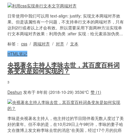
日常使用中我们可以用 text-align: justify; 实现文本两端对齐效
果。但是该属性有一个问题，不支持单行文本的两端对齐，只有
达到2行或者以上才会有效。所以需要采用下面两种方法实现单
行文本两端对齐效果：利用伪类 :after 实现：给元素添加伪类...
标签：
css
/
两端对齐
/
对齐
/
文本
HTML笔记
央视著名主持人李咏去世，其百度百科词
条变灰是如何实现的？
3
Deshun
发布于 8年前 (2018-10-29)
3536℃
赞 (
1
)
李咏是央视著名主持人，他主持过的节目陪伴着无数人度过了美
好的童年。但不幸的是，在10月29日上午9时许，李咏的妻子哈
文在微博上发文称李咏去世的消息“在美国，经过17个月的抗癌