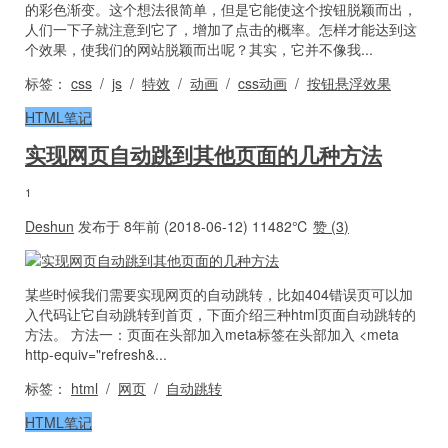
的彩色渐变。这个想法很简单，但是它能使这个按钮脱颖而出，
人们一下子就注意到它了，增加了点击的概率。怎样才能达到这
个效果，使我们的网站脱颖而出呢？其实，它并不像我...
标签：
css
/
js
/
特效
/
动画
/
css动画
/
按钮悬浮效果
HTML笔记
实现网页自动跳到其他页面的几种方法
1
Deshun
发布于 8年前 (2018-06-12)
11482℃
赞 (
3
)
某些时候我们需要实现网页的自动跳转，比如404错误页可以加
入代码让它自动跳转到首页，下面介绍三种html页面自动跳转的
方法。 方法一：页面在头部加入meta标签在头部加入 <meta
http-equiv="refresh&...
标签：
html
/
网页
/
自动跳转
HTML笔记