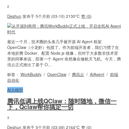
2
Deshun
发布于 5个月前 (03-10)
2130℃
赞 (
0
)
最近一个月，技术圈的头条几乎被开源 AI Agent 框架
OpenClaw（小龙虾）包揽了。作为前端开发者，我们习惯了在
本地折腾 Docker、配置 Node.js 镜像，但对于大多数非技术背
景的同事来说，部署一个 Agent 依然像在修航天飞机。今天，腾
讯云正式推出了基于 O...
标签：
WorkBuddy
/
OpenClaw
/
腾讯云
/
AIAgent
/
前端
自动化
AI大模型
腾讯低调上线QClaw：随时随地，微信一
下，Qclaw帮你搞定一切
3
Deshun
发布于 5个月前 (03-09)
2164℃
赞 (
0
)