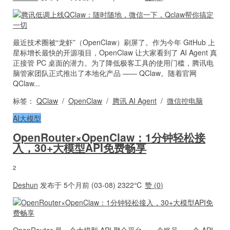
最近技术圈被“龙虾”（OpenClaw）刷屏了。作为今年 GitHub 上
星标增长最快的开源项目，OpenClaw 让大家看到了 AI Agent 真
正接管 PC 桌面的潜力。为了降低极客工具的使用门槛，腾讯电
脑管家团队正式推出了本地化产品 —— QClaw。随着官网
QClaw...
标签：
QClaw
/
OpenClaw
/
腾讯 AI Agent
/
微信控电脑
AI大模型
OpenRouter×OpenClaw：1分钟轻松接
入，30+大模型API免费畅享
2
Deshun
发布于 5个月前 (03-08)
2322℃
赞 (
0
)
OpenRouter 是一个大模型 API 聚合平台，一个账号、一个 API