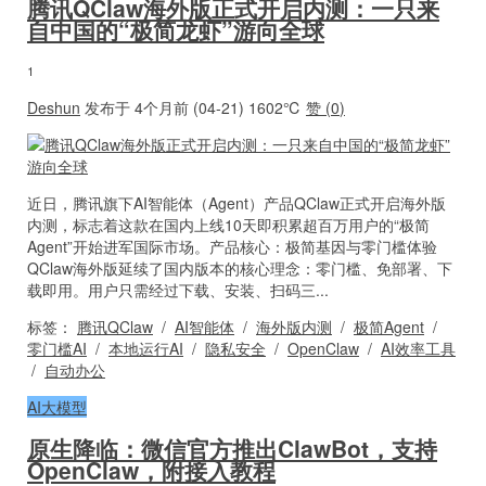
腾讯QClaw海外版正式开启内测：一只来
自中国的“极简龙虾”游向全球
1
Deshun
发布于 4个月前 (04-21)
1602℃
赞 (
0
)
近日，腾讯旗下AI智能体（Agent）产品QClaw正式开启海外版
内测，标志着这款在国内上线10天即积累超百万用户的“极简
Agent”开始进军国际市场。产品核心：极简基因与零门槛体验
QClaw海外版延续了国内版本的核心理念：零门槛、免部署、下
载即用。用户只需经过下载、安装、扫码三...
标签：
腾讯QClaw
/
AI智能体
/
海外版内测
/
极简Agent
/
零门槛AI
/
本地运行AI
/
隐私安全
/
OpenClaw
/
AI效率工具
/
自动办公
AI大模型
原生降临：微信官方推出ClawBot，支持
OpenClaw，附接入教程