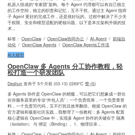
机器人组成的“专家团”架构。每个 Agent 代理都可以有自己独立
的工作空间，独立的职责和记忆，互不干扰。通过主 Agent 指挥
子 Agent 更好的完成工作，还是很好玩的。过程中解决了不少关
于权限、安全和模型适配的硬核问题。以下是本次架构升级的技
术...
标签：
OpenClaw
/
OpenClaw协同办公
/
AI-Agent
/
前端自
动化
/
OpenClaw Agents
/
OpenClaw Agents工作流
AI大模型
OpenClaw 多 Agents 分工协作教程，轻
松打造一个研发团队
Deshun
发布于 5个月前 (03-13)
2269℃
赞 (
0
)
多 Agents 协作是 OpenClaw 的精髓，可以把它们想象成一群住
在你服务器里的专业“外包人员”：一个负责统筹，一个负责查资
料，一个负责写代码，互不打扰且效率翻倍。根据 OpenClaw 的
官方逻辑和最新社区实践，我整理了一份教程：多 Agents 配置
核心逻辑在 OpenClaw 中，实现多 Agent 协作的关键在于 隔离
（Isolation） 与 绑定（Binding）。1、物理目录...
标签：
OpenClaw
/
OpenClaw协同办公
/
AI-Agent
/
前端自