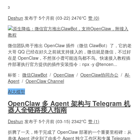
3
Deshun
发布于 5个月前 (03-22)
2476℃
赞 (
0
)
微信团队终于推出 OpenClaw 插件（微信 ClawBot）了，它的老
大哥 QQ 已经在好久之前就支持接入的，微信就是微信，不过好
在是 OpenClaw，不然张小聋可能连鸟都不鸟。快速接入教程插
件部署执行官方提供的插件安装指令：npx -y @tencen...
标签：
微信ClawBot
/
OpenClaw
/
OpenClaw协同办公
/
AI-
Agent
/
OpenClaw Channel
AI大模型
OpenClaw 多 Agent 架构与 Telegram 机
器人全链路接入指南
Deshun
发布于 5个月前 (03-15)
2342℃
赞 (
1
)
折腾了一天，终于完成了 OpenClaw 部署的一个重要里程碑：从
单体 Agent 进化到了由多个 Agent 独立工作区和专属 Telegram