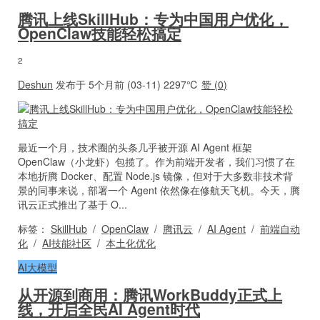
腾讯上线SkillHub：专为中国用户优化，
OpenClaw技能轻松搞定
2
Deshun
发布于 5个月前 (03-11)
2297℃
赞 (
0
)
最近一个月，技术圈的头条几乎被开源 AI Agent 框架
OpenClaw（小龙虾）包揽了。作为前端开发者，我们习惯了在
本地折腾 Docker、配置 Node.js 镜像，但对于大多数非技术背
景的同事来说，部署一个 Agent 依然像在修航天飞机。今天，腾
讯云正式推出了基于 O...
标签：
SkillHub
/
OpenClaw
/
腾讯云
/
AI Agent
/
前端自动
化
/
AI技能社区
/
本土化优化
AI大模型
从开源到商用：腾讯WorkBuddy正式上
线，开启全民AI Agent时代