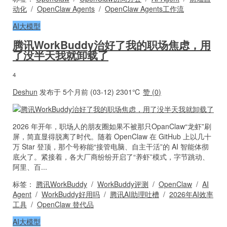
动化
/
OpenClaw Agents
/
OpenClaw Agents工作流
AI大模型
腾讯WorkBuddy治好了我的职场焦虑，用
了没半天我就卸载了
4
Deshun
发布于 5个月前 (03-12)
2301℃
赞 (
0
)
2026 年开年，职场人的朋友圈如果不被那只OpanClaw“龙虾”刷
屏，简直显得脱离了时代。随着 OpenClaw 在 GitHub 上以几十
万 Star 登顶，那个号称能“接管电脑、自主干活”的 AI 智能体彻
底火了。紧接着，各大厂商纷纷开启了“养虾”模式，字节跳动、
阿里、百...
标签：
腾讯WorkBuddy
/
WorkBuddy评测
/
OpenClaw
/
AI
Agent
/
WorkBuddy好用吗
/
腾讯AI助理吐槽
/
2026年AI效率
工具
/
OpenClaw 替代品
AI大模型