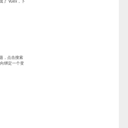
了 Vuex，下
个问题，点击搜索
 双向绑定一个变