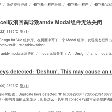
序
/
微信授权登录
/
H5判断小程序环境
/
H5判断小程序
/
H5判断我写
ncel取消回调导致antdv Modal组件无法关闭
22)
3195℃
赞 (
1
)
esign for Vue 组件库。在页面中写了一个 Modal 组件，发现模态框
ter="null" :closable="false"...
/
antdv modal无法关闭
/
modal无法关闭
/
Ant Design
/
antd moda
ys detected: 'Deshun'. This may cause an 
09)
2897℃
赞 (
1
)
：Duplicate keys detected: '81bc03e2903447d8bb23fe18677ab
 error. 虽然不影响页面的正常显示，但是这么一长串的 console 报错肯定是要