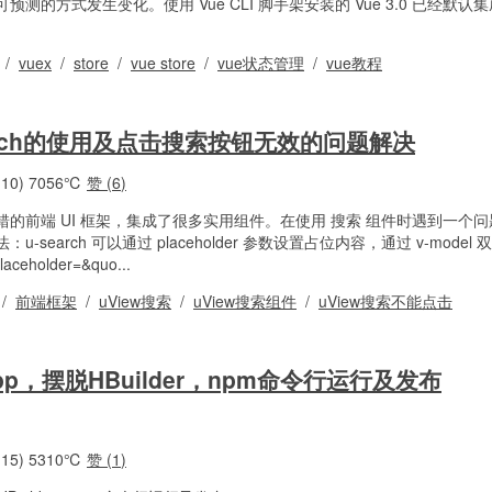
的方式发生变化。使用 Vue CLI 脚手架安装的 Vue 3.0 已经默认集成
/
vuex
/
store
/
vue store
/
vue状态管理
/
vue教程
serch的使用及点击搜索按钮无效的问题解决
10)
7056℃
赞 (
6
)
态的一款不错的前端 UI 框架，集成了很多实用组件。在使用 搜索 组件时遇到一
search 可以通过 placeholder 参数设置占位内容，通过 v-model
ceholder=&quo...
/
前端框架
/
uView搜索
/
uView搜索组件
/
uView搜索不能点击
-app，摆脱HBuilder，npm命令行运行及发布
15)
5310℃
赞 (
1
)