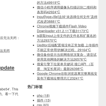
的方法
49919℃
微信小程序调用摄像头扫描识别二维码和
条形码
42924℃
input[type=file]去掉“未选择任何文件”及样
式改进
38881℃
Chrome视频下载插件Flash Video
Downloader v31.2.11下载
31173℃
js获取input上传文件的文件名和扩展名的
弹出后无法关闭：
方法
29370℃
Ueditor后端配置项没有正常加载,上传插件
不能正常使用!的解决过程。
29164℃
l无法关闭
微信备份提示当前网络状况复杂，请尝试
使用其他网络的解决方法
26576℃
搜索引擎下拉菜单关键词 接口API （百
update
度、淘宝长尾词）最新
26398℃
Google Chrome谷歌浏览器离完整离线安
装包下载地址整理总汇
23241℃
热门标签
e54'. This
解决的。看一下代
php
(18)
插件
(15)
css
(63)