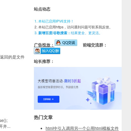
站点动态
本站已启用IPV6支持！
本站已启用https，访问遇到问题可联系我反馈。
新增百度/谷歌搜索：
结果更全、更灵活。
广告投放：
前端交流群：
是事件返回的是文件
站长推荐：
热门文章
();
开并...
html中引入调用另一个公用html模板文件