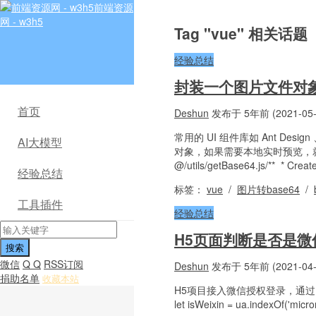
前端资源
网 - w3h5
Tag "vue" 相关话题
经验总结
封装一个图片文件对象
首页
Deshun
发布于 5年前 (2021-05-
常用的 UI 组件库如 Ant Desi
AI大模型
对象，如果需要本地实时预览，就
@/utils/getBase64.js/** * Crea
经验总结
标签：
vue
/
图片转base64
/
工具插件
经验总结
H5页面判断是否是微
微信
Q Q
RSS订阅
Deshun
发布于 5年前 (2021-04-
捐助名单
收藏本站
H5项目接入微信授权登录，通过 UA 区分微
let isWeixin = ua.index