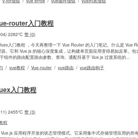
/
v-for报错
/
vue erroe
/
vue循环报错
/
vue列表报错
e-router入门教程
04)
2282℃
赞 (
0
)
x入门教程 ，今天再整理一下 Vue Router 的入门笔记。什么是 Vue Rout
方的路由管理器。它和 Vue.js 的核心深度集成，让构建单页面应用变得易如反掌。
组件的路由配置路由参数、查询、通配符基于 Vue.js 过渡系统的...
习
/
vue教程
/
Vue-router
/
vue路由
/
vue路由钩子
uex入门教程
11)
2455℃
赞 (
3
)
个专为 Vue.js 应用程序开发的状态管理模式。它采用集中式存储管理应用的