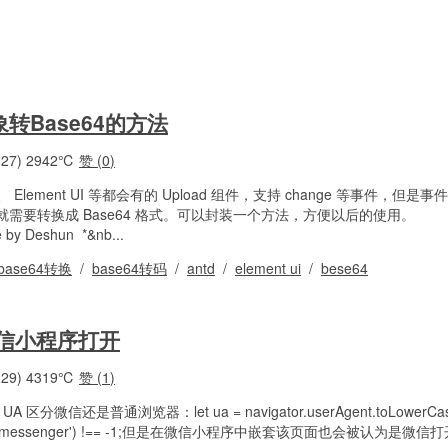
转Base64的方法
27)
2942℃
赞 (
0
)
gn 、 Element UI 等都会有的 Upload 组件，支持 change 等事件，但
需要转换成 Base64 格式。可以封装一个方法，方便以后的使用。
te by Deshun *&nb...
base64转换
/
base64转码
/
antd
/
element ui
/
bese64
信小程序打开
29)
4319℃
赞 (
1
)
信还是普通浏览器：let ua = navigator.userAgent.toLowerCase
Of('micromessenger') !== -1;但是在微信小程序中嵌套该页面也会被认为是微信打