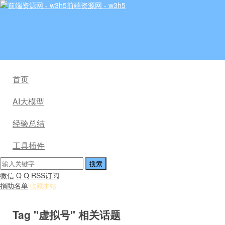
前端资源网 - w3h5
首页
AI大模型
经验总结
工具插件
微信
Q Q
RSS订阅
捐助名单
收藏本站
Tag "虚拟号" 相关话题