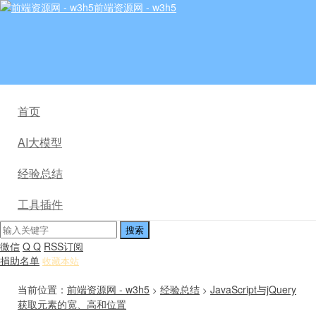
前端资源网 - w3h5
首页
AI大模型
经验总结
工具插件
微信
Q Q
RSS订阅
捐助名单
收藏本站
当前位置：
前端资源网 - w3h5
经验总结
JavaScript与jQuery
>
>
获取元素的宽、高和位置