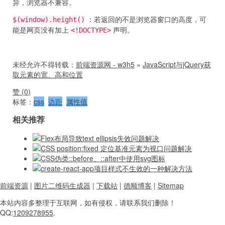
异，浏览器不兼容。
：若返回的不是浏览器窗口的高度，可
$(window).height()
能是网页没有加上
声明。
<!DOCTYPE>
未经允许不得转载：
前端资源网 - w3h5
»
JavaScript与jQuery获
取元素的宽、高和位置
赞 (
0
)
标签：
css
边距
属性值
相关推荐
Flex布局导致text ellipsis失效问题解决
CSS position:fixed 定位基准元素为视口问题解决
CSS伪类::before、::after中使用svg图标
create-react-app项目样式不生效的一种解决方法
前端资源
|
图片二维码生成器
|
下载站
|
德顺博客
|
Sitemap
本站内容
多整理于互联网，
如有侵权，请联系
我们删除！
QQ:
1209278955
.