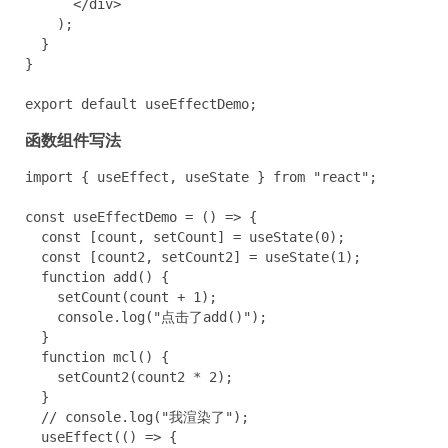
      </div>

    );

  }

}

export default useEffectDemo;
函数组件写法
import { useEffect, useState } from "react";

const useEffectDemo = () => {

  const [count, setCount] = useState(0);

  const [count2, setCount2] = useState(1);

  function add() {

    setCount(count + 1);

    console.log("点击了add()");

  }

  function mcl() {

    setCount2(count2 * 2);

  }

  // console.log("我渲染了");

  useEffect(() => {
