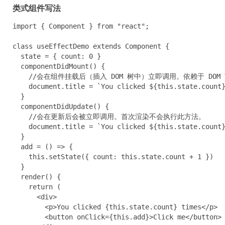
类式组件写法
import { Component } from "react";

class useEffectDemo extends Component {

  state = { count: 0 }

  componentDidMount() {

    //会在组件挂载后（插入 DOM 树中）立即调用。依赖于 
    document.title = `You clicked ${this.state.count}
  }

  componentDidUpdate() {

    //会在更新后会被立即调用。首次渲染不会执行此方法。

    document.title = `You clicked ${this.state.count}
  }

  add = () => {

    this.setState({ count: this.state.count + 1 })

  }

  render() {

    return (

      <div>

        <p>You clicked {this.state.count} times</p>

        <button onClick={this.add}>Click me</button>
