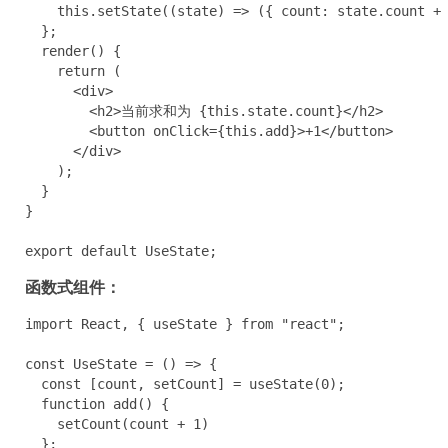
    this.setState((state) => ({ count: state.count + 
  };

  render() {

    return (

      <div>

        <h2>当前求和为 {this.state.count}</h2>

        <button onClick={this.add}>+1</button>

      </div>

    );

  }

}

export default UseState;
函数式组件：
import React, { useState } from "react";

const UseState = () => {

  const [count, setCount] = useState(0);

  function add() {

    setCount(count + 1)

  };
