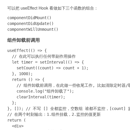
可以把 useEffect Hook 看做如下三个函数的组合：
componentDidMount()

componentDidUpdate()

componentWillUnmount()
组件卸载前调用
useEffect(() => {

  // 在此可以执行任何带副作用操作

  let timer = setInterval(() => {

    setCount((count) => count + 1);

  }, 1000);

  return () => {

    // 组件卸载前调用，在此做一些收尾工作, 比如清除定时器/
    console.log("组件卸载了");

    clearInterval(timer);

  };

}, []); // 不写 [] 全都监控，空数组 谁都不监控，[count] 监
// 在两个时刻输出：1.组件挂载，2.监控的值更新

return (

  <div>
