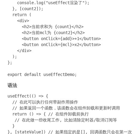
    console.log("useEffect渲染了");

  }, [count2]);

  return (

    <div>

      <h2>当前求和为 {count}</h2>

      <h2>当前mcl为 {count2}</h2>

      <button onClick={add}>+1</button>

      <button onClick={mcl}>x2</button>

    </div>

  );

};

export default useEffectDemo;
语法
useEffect(() => {

  // 在此可以执行任何带副作用操作

  // 如果返回一个函数，该函数会在组件卸载和更新时调用

  return () => { // 在组件卸载前执行

   // 在此做一些收尾工作, 比如清除定时器/取消订阅等

  }

}, [stateValue]) // 如果指定的是[], 回调函数只会在第一次 