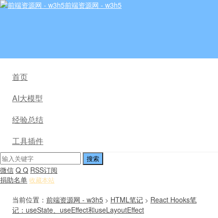
前端资源网 - w3h5
首页
AI大模型
经验总结
工具插件
微信
Q Q
RSS订阅
捐助名单
收藏本站
当前位置：
前端资源网 - w3h5
HTML笔记
React Hooks笔
>
>
记：useState、useEffect和useLayoutEffect