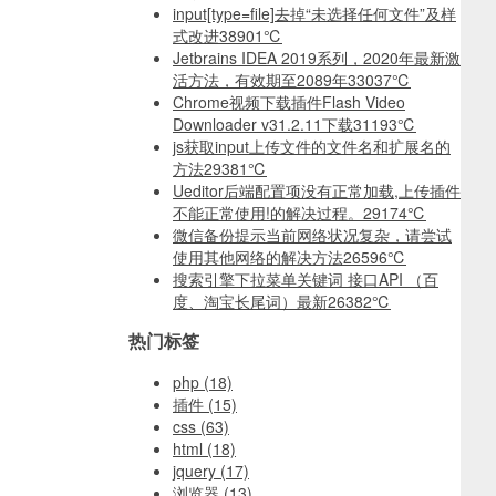
input[type=file]去掉“未选择任何文件”及样
式改进
38901℃
Jetbrains IDEA 2019系列，2020年最新激
活方法，有效期至2089年
33037℃
Chrome视频下载插件Flash Video
Downloader v31.2.11下载
31193℃
js获取input上传文件的文件名和扩展名的
方法
29381℃
Ueditor后端配置项没有正常加载,上传插件
不能正常使用!的解决过程。
29174℃
微信备份提示当前网络状况复杂，请尝试
使用其他网络的解决方法
26596℃
搜索引擎下拉菜单关键词 接口API （百
度、淘宝长尾词）最新
26382℃
热门标签
php
(18)
插件
(15)
css
(63)
html
(18)
jquery
(17)
浏览器
(13)