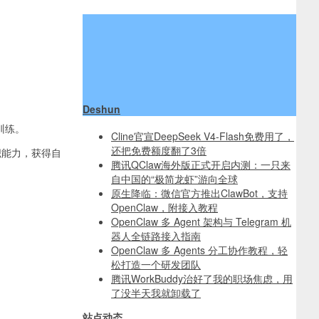
Deshun
习训练。
Cline官宣DeepSeek V4-Flash免费用了，
还把免费额度翻了3倍
织能力，获得自
腾讯QClaw海外版正式开启内测：一只来
自中国的“极简龙虾”游向全球
原生降临：微信官方推出ClawBot，支持
OpenClaw，附接入教程
OpenClaw 多 Agent 架构与 Telegram 机
器人全链路接入指南
OpenClaw 多 Agents 分工协作教程，轻
松打造一个研发团队
腾讯WorkBuddy治好了我的职场焦虑，用
了没半天我就卸载了
站点动态