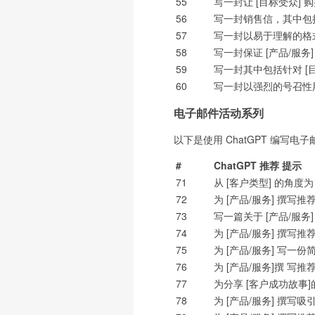
55
写一封让 [目标受众] 
56
写一封销售信，其中包
57
写一封以易于理解的格式
58
写一封保证 [产品/服务]
59
写一封其中包括针对 [
60
写一封以强烈的号召性用
电子邮件活动系列
以下是使用 ChatGPT 编写
#
ChatGPT 推荐 提示
71
从 [客户类型] 的角度为
72
为 [产品/服务] 撰写推
73
写一篇关于 [产品/服务
74
为 [产品/服务] 撰写
75
为 [产品/服务] 写一
76
为 [产品/服务]撰 写
77
为分享 [客户成功故事]
78
为 [产品/服务] 撰写吸