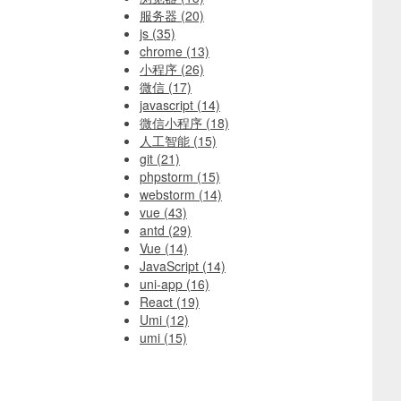
服务器
(20)
js
(35)
chrome
(13)
小程序
(26)
微信
(17)
javascript
(14)
微信小程序
(18)
人工智能
(15)
git
(21)
phpstorm
(15)
webstorm
(14)
vue
(43)
antd
(29)
Vue
(14)
JavaScript
(14)
uni-app
(16)
React
(19)
Umi
(12)
umi
(15)