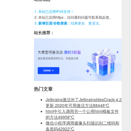
本站已启用IPV6支持！
本站已启用https，访问遇到问题可联系我反馈。
新增百度/谷歌搜索：
结果更全、更灵活。
站长推荐：
热门文章
Jetbrains激活补丁JetbrainsIdesCrack-4.2
更新 2020年可用激活方法
88448℃
html中引入调用另一个公用html模板文件
的方法
49958℃
微信小程序调用摄像头扫描识别二维码和
条形码
42922℃