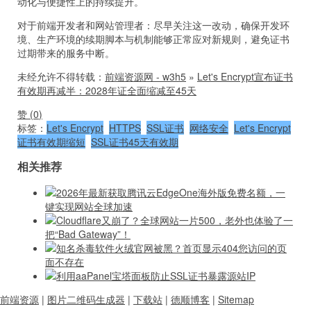
动化与便捷性上的持续提升。
对于前端开发者和网站管理者：尽早关注这一改动，确保开发环
境、生产环境的续期脚本与机制能够正常应对新规则，避免证书
过期带来的服务中断。
未经允许不得转载：
前端资源网 - w3h5
»
Let's Encrypt宣布证书
有效期再减半：2028年证全面缩减至45天
赞 (
0
)
标签：
Let's Encrypt
HTTPS
SSL证书
网络安全
Let's Encrypt
证书有效期缩短
SSL证书45天有效期
相关推荐
2026年最新获取腾讯云EdgeOne海外版免费名额，一
键实现网站全球加速
Cloudflare又崩了？全球网站一片500，老外也体验了一
把“Bad Gateway”！
知名杀毒软件火绒官网被黑？首页显示404您访问的页
面不存在
利用aaPanel宝塔面板防止SSL证书暴露源站IP
前端资源
|
图片二维码生成器
|
下载站
|
德顺博客
|
Sitemap