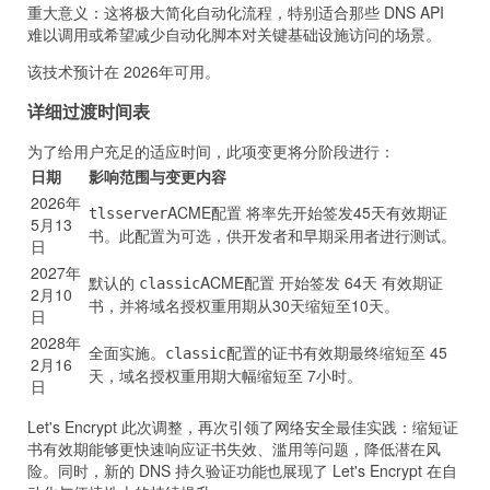
重大意义：这将极大简化自动化流程，特别适合那些 DNS API
难以调用或希望减少自动化脚本对关键基础设施访问的场景。
该技术预计在 2026年可用。
详细过渡时间表
为了给用户充足的适应时间，此项变更将分阶段进行：
日期
影响范围与变更内容
2026年
ACME配置 将率先开始签发45天有效期证
tlsserver
5月13
书。此配置为可选，供开发者和早期采用者进行测试。
日
2027年
默认的
ACME配置 开始签发 64天 有效期证
classic
2月10
书，并将域名授权重用期从30天缩短至10天。
日
2028年
全面实施。
配置的证书有效期最终缩短至 45
classic
2月16
天，域名授权重用期大幅缩短至 7小时。
日
Let's Encrypt 此次调整，再次引领了网络安全最佳实践：缩短证
书有效期能够更快速响应证书失效、滥用等问题，降低潜在风
险。同时，新的 DNS 持久验证功能也展现了 Let's Encrypt 在自