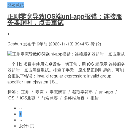
经验总结
正则零宽导致iOS端uni-app报错：连接服
务器超时，点击重试
1
Deshun
发布于 6年前 (2020-11-13)
3944℃
赞 (
2
)
一个 H5 项目中使用安卓设备一切正常，用 iOS 就显示 连接服务
器超时，点击屏幕重试。排查了半天，原来是正则引起的。可能
会报以下错误：Invalid regular expression: invalid group
specifier name[system] S...
标签：
正则
/
零宽
/
零宽断言
/
截取字符串
/
uni-app
/
iOS
/
iOS兼容
/
前端兼容
/
多终端兼容
/
报错
‹‹
1
››
总计1页