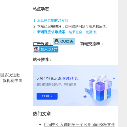
站点动态
本站已启用IPV6支持！
本站已启用https，访问遇到问题可联系我反馈。
新增百度/谷歌搜索：
结果更全、更灵活。
广告投放：
前端交流群：
站长推荐：
中国多次道歉，
》就视觉中国
热门文章
html中引入调用另一个公用html模板文件