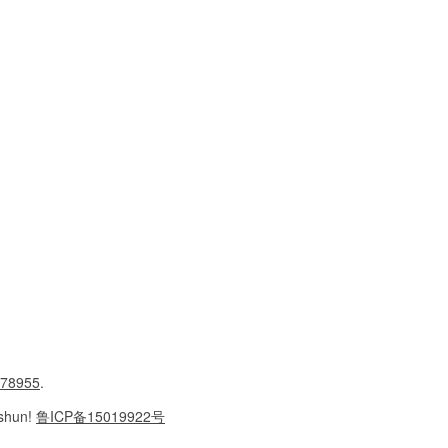
78955
.
shun!
鲁ICP备15019922号