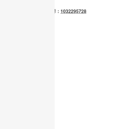
OpenClaw 龙虾交流群：
1032295728