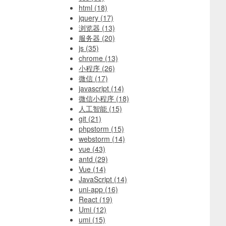
html
(18)
jquery
(17)
浏览器
(13)
服务器
(20)
js
(35)
chrome
(13)
小程序
(26)
微信
(17)
javascript
(14)
微信小程序
(18)
人工智能
(15)
git
(21)
phpstorm
(15)
webstorm
(14)
vue
(43)
antd
(29)
Vue
(14)
JavaScript
(14)
uni-app
(16)
React
(19)
Umi
(12)
umi
(15)