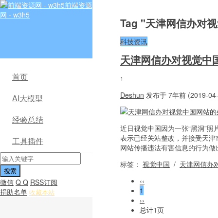
前端资源
网 - w3h5
Tag "天津网信办对
科技资讯
天津网信办对视觉中
首页
1
Deshun
发布于 7年前 (2019-04-
AI大模型
经验总结
近日视觉中国因为一张“黑洞”照
表示已经关站整改，并接受天津
工具插件
网站传播违法有害信息的行为做出
标签：
视觉中国
/
天津网信办
‹‹
微信
Q Q
RSS订阅
1
捐助名单
收藏本站
››
总计1页