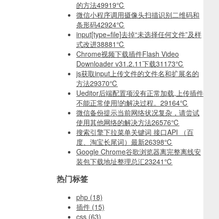
的方法
49919℃
微信小程序调用摄像头扫描识别二维码和
条形码
42924℃
input[type=file]去掉“未选择任何文件”及样
式改进
38881℃
Chrome视频下载插件Flash Video
Downloader v31.2.11下载
31173℃
js获取input上传文件的文件名和扩展名的
方法
29370℃
Ueditor后端配置项没有正常加载,上传插件
不能正常使用!的解决过程。
29164℃
微信备份提示当前网络状况复杂，请尝试
使用其他网络的解决方法
26576℃
搜索引擎下拉菜单关键词 接口API （百
度、淘宝长尾词）最新
26398℃
Google Chrome谷歌浏览器离完整离线安
装包下载地址整理总汇
23241℃
热门标签
php
(18)
插件
(15)
css
(63)