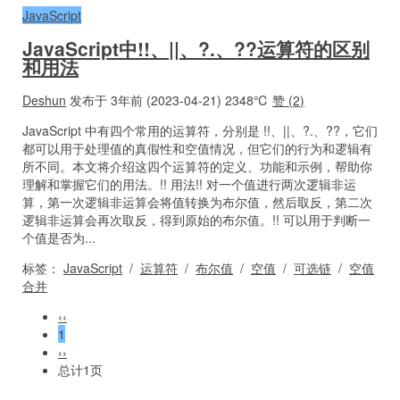
JavaScript
JavaScript中!!、||、?.、??运算符的区别
和用法
Deshun
发布于 3年前 (2023-04-21)
2348℃
赞 (
2
)
JavaScript 中有四个常用的运算符，分别是 !!、||、?.、??，它们
都可以用于处理值的真假性和空值情况，但它们的行为和逻辑有
所不同。本文将介绍这四个运算符的定义、功能和示例，帮助你
理解和掌握它们的用法。!! 用法!! 对一个值进行两次逻辑非运
算，第一次逻辑非运算会将值转换为布尔值，然后取反，第二次
逻辑非运算会再次取反，得到原始的布尔值。!! 可以用于判断一
个值是否为...
标签：
JavaScript
/
运算符
/
布尔值
/
空值
/
可选链
/
空值
合并
‹‹
1
››
总计1页