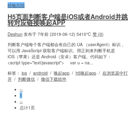
经验总结
H5页面判断客户端是iOS或者Android并跳
转对应链接唤起APP
Deshun
发布于 7年前 (2019-06-12)
5410℃
赞 (
0
)
判断客户端每个客户端都会有自己的 UA （userAgent）标识，
可以用 JavaScript 获取客户端标识。用正则来判断手机是
iOS（苹果）还是 Android（安卓）客户端。代码如下：
<script type="text/javascript"> var u = na...
标签：
ios
/
android
/
唤起app
/
h5唤起app
/
在浏览器中打
开
/
判断微信
/
微信下载软件
‹‹
1
››
总计1页