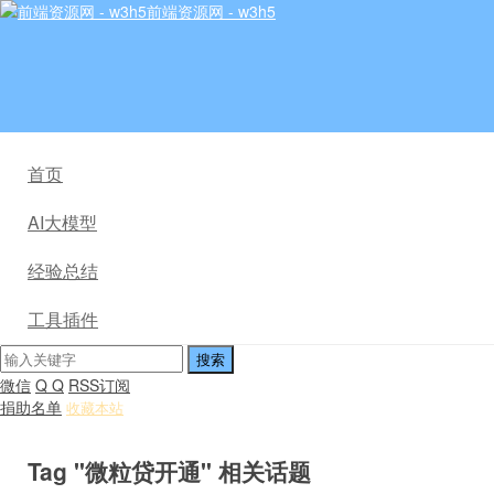
前端资源网 - w3h5
首页
AI大模型
经验总结
工具插件
微信
Q Q
RSS订阅
捐助名单
收藏本站
Tag "微粒贷开通" 相关话题