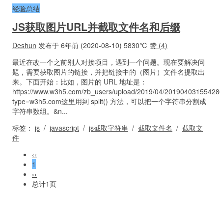
经验总结
JS获取图片URL并截取文件名和后缀
Deshun
发布于 6年前 (2020-08-10)
5830℃
赞 (
4
)
最近在改一个之前别人对接项目，遇到一个问题。现在要解决问
题，需要获取图片的链接，并把链接中的（图片）文件名提取出
来。下面开始：比如，图片的 URL 地址是：
https://www.w3h5.com/zb_users/upload/2019/04/2019040315542
type=w3h5.com这里用到 split() 方法，可以把一个字符串分割成
字符串数组。&n...
标签：
js
/
javascript
/
js截取字符串
/
截取文件名
/
截取文
件
‹‹
1
››
总计1页