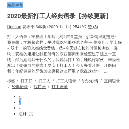
精品种草
2020最新打工人经典语录【持续更新】
Deshun
发布于 6年前 (2020-11-11)
2541℃
赞 (
3
)
打工人语录：宁夏理工学院北苑1层食堂员工炒菜锅里涮拖把~
我在想，学校都这样，平时我吃的那些呢？害~~ 剁友们，早上好
~ 双十一的阳光都感觉费钱一些~今天过安检的时候检测仪一直
响，安检的姐姐让我把所有的东西都掏出来检查过了还是一直
响，然后她问我干什么的，我说我打工的，她说好家伙，难怪检
测出了钢铁般的意志！早安！打工人！今天去看牙医，牙医问
我：年纪轻轻的牙齿怎么磨损这么严重？我说这些年，...
标签：
打工仔
/
打工人
/
打工人语录
/
说说心情
/
空间语录
/
经典语录
/
程序员
/
打工语录
‹‹
1
››
总计1页