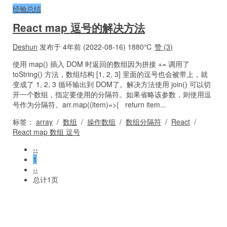
经验总结
React map 逗号的解决方法
Deshun
发布于 4年前 (2022-08-16)
1880℃
赞 (
3
)
使用 map() 插入 DOM 时返回的数组因为拼接 += 调用了
toString() 方法，数组结构 [1, 2, 3] 里面的逗号也会被带上，就
变成了 1, 2, 3 循环输出到 DOM了。解决方法使用 join() 可以切
开一个数组，指定要使用的分隔符。如果省略该参数，则使用逗
号作为分隔符。arr.map((item)=>{ return item...
标签：
array
/
数组
/
操作数组
/
数组分隔符
/
React
/
React map 数组 逗号
‹‹
1
››
总计1页