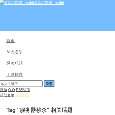
前端资源网 - w3h5
首页
AI大模型
经验总结
工具插件
微信
Q Q
RSS订阅
捐助名单
收藏本站
Tag "服务器秒杀" 相关话题