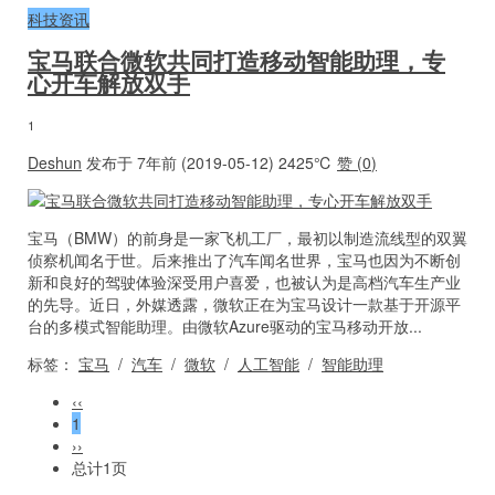
科技资讯
宝马联合微软共同打造移动智能助理，专
心开车解放双手
1
Deshun
发布于 7年前 (2019-05-12)
2425℃
赞 (
0
)
宝马（BMW）的前身是一家飞机工厂，最初以制造流线型的双翼
侦察机闻名于世。后来推出了汽车闻名世界，宝马也因为不断创
新和良好的驾驶体验深受用户喜爱，也被认为是高档汽车生产业
的先导。近日，外媒透露，微软正在为宝马设计一款基于开源平
台的多模式智能助理。由微软Azure驱动的宝马移动开放...
标签：
宝马
/
汽车
/
微软
/
人工智能
/
智能助理
‹‹
1
››
总计1页