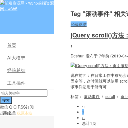
前端资源
网 - w3h5
Tag "滚动事件" 相
经验总结
jQuery scrol
首页
1
Deshun
发布于 7年前 (2019-04-
AI大模型
经验总结
说在前面：在日常工作中难免会遇到
固定等，这时候就可以使用 scro
工具插件
该事件适用于所有可...
标签：
滚动事件
/
scroll
/
返
‹‹
微信
Q Q
RSS订阅
1
捐助名单
收藏本站
››
总计1页