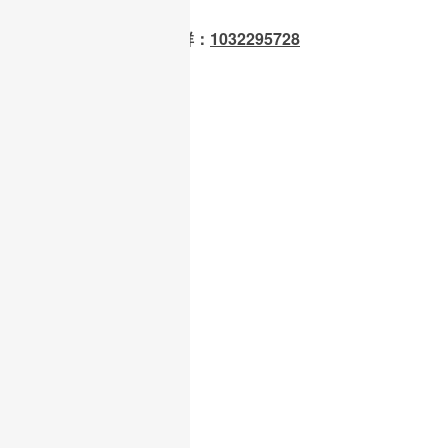
OpenClaw 龙虾交流群：
1032295728