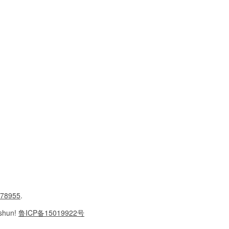
78955
.
shun!
鲁ICP备15019922号