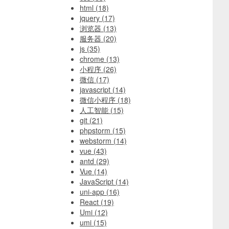
html
(18)
jquery
(17)
浏览器
(13)
服务器
(20)
js
(35)
chrome
(13)
小程序
(26)
微信
(17)
javascript
(14)
微信小程序
(18)
人工智能
(15)
git
(21)
phpstorm
(15)
webstorm
(14)
vue
(43)
antd
(29)
Vue
(14)
JavaScript
(14)
uni-app
(16)
React
(19)
Umi
(12)
umi
(15)