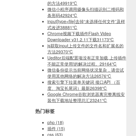
的方法
49919℃
微信小程序调用摄像头扫描识别二维码和
条形码
42924℃
input[type=file]去掉“未选择任何文件”及样
式改进
38881℃
Chrome视频下载插件Flash Video
Downloader v31.2.11下载
31173℃
js获取input上传文件的文件名和扩展名的
方法
29370℃
Ueditor后端配置项没有正常加载,上传插件
不能正常使用!的解决过程。
29164℃
微信备份提示当前网络状况复杂，请尝试
使用其他网络的解决方法
26576℃
搜索引擎下拉菜单关键词 接口API （百
度、淘宝长尾词）最新
26398℃
Google Chrome谷歌浏览器离完整离线安
装包下载地址整理总汇
23241℃
热门标签
php
(18)
插件
(15)
css
(63)