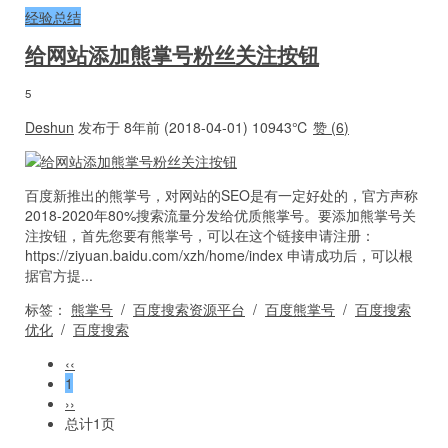
经验总结
给网站添加熊掌号粉丝关注按钮
5
Deshun
发布于 8年前 (2018-04-01)
10943℃
赞 (
6
)
百度新推出的熊掌号，对网站的SEO是有一定好处的，官方声称
2018-2020年80%搜索流量分发给优质熊掌号。要添加熊掌号关
注按钮，首先您要有熊掌号，可以在这个链接申请注册：
https://ziyuan.baidu.com/xzh/home/index 申请成功后，可以根
据官方提...
标签：
熊掌号
/
百度搜索资源平台
/
百度熊掌号
/
百度搜索
优化
/
百度搜索
‹‹
1
››
总计1页