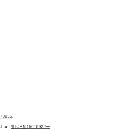
78955
.
shun!
鲁ICP备15019922号