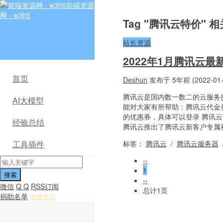
前端资源
网 - w3h5
Tag "腾讯云特价" 
站长资源
2022年1月腾讯云
首页
Deshun
发布于 5年前 (2022-01-
腾讯云是国内数一数二的云服务
AI大模型
能对大家有所帮助：腾讯云代金
的优惠券，具体可以登录 腾讯
经验总结
腾讯云推出了腾讯云新客户专属福
标签：
腾讯云
/
腾讯云服务器
工具插件
‹‹
1
››
微信
Q Q
RSS订阅
总计1页
捐助名单
收藏本站