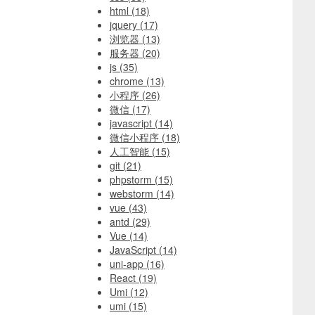
html
(18)
jquery
(17)
浏览器
(13)
服务器
(20)
js
(35)
chrome
(13)
小程序
(26)
微信
(17)
javascript
(14)
微信小程序
(18)
人工智能
(15)
git
(21)
phpstorm
(15)
webstorm
(14)
vue
(43)
antd
(29)
Vue
(14)
JavaScript
(14)
uni-app
(16)
React
(19)
Umi
(12)
umi
(15)