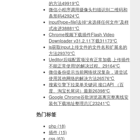
的方法
49919℃
微信小程序调用摄像头扫描识别二维码和
条形码
42924℃
input[type=file]去掉“未选择任何文件”及样
式改进
38881℃
Chrome视频下载插件Flash Video
Downloader v31.2.11下载
31173℃
js获取input上传文件的文件名和扩展名的
方法
29370℃
Ueditor后端配置项没有正常加载,上传插件
不能正常使用!的解决过程。
29164℃
微信备份提示当前网络状况复杂，请尝试
使用其他网络的解决方法
26576℃
搜索引擎下拉菜单关键词 接口API （百
度、淘宝长尾词）最新
26398℃
Google Chrome谷歌浏览器离完整离线安
装包下载地址整理总汇
23241℃
热门标签
php
(18)
插件
(15)
css
(63)