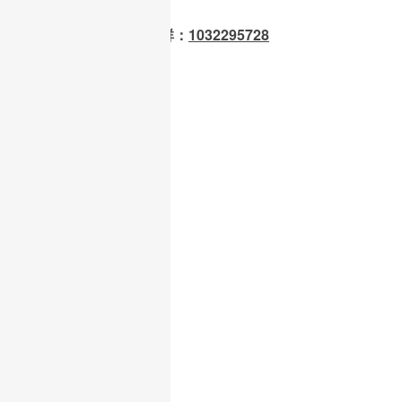
OpenClaw 龙虾交流群：
1032295728