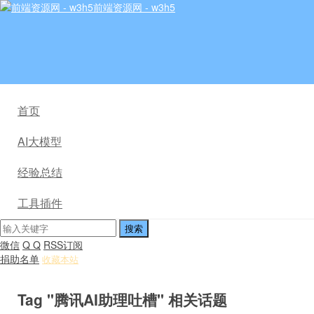
前端资源网 - w3h5
首页
AI大模型
经验总结
工具插件
微信
Q Q
RSS订阅
捐助名单
收藏本站
Tag "腾讯AI助理吐槽" 相关话题