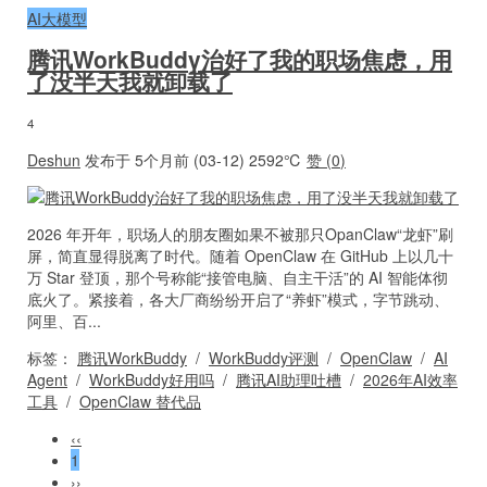
AI大模型
腾讯WorkBuddy治好了我的职场焦虑，用
了没半天我就卸载了
4
Deshun
发布于 5个月前 (03-12)
2592℃
赞 (
0
)
2026 年开年，职场人的朋友圈如果不被那只OpanClaw“龙虾”刷
屏，简直显得脱离了时代。随着 OpenClaw 在 GitHub 上以几十
万 Star 登顶，那个号称能“接管电脑、自主干活”的 AI 智能体彻
底火了。紧接着，各大厂商纷纷开启了“养虾”模式，字节跳动、
阿里、百...
标签：
腾讯WorkBuddy
/
WorkBuddy评测
/
OpenClaw
/
AI
Agent
/
WorkBuddy好用吗
/
腾讯AI助理吐槽
/
2026年AI效率
工具
/
OpenClaw 替代品
‹‹
1
››