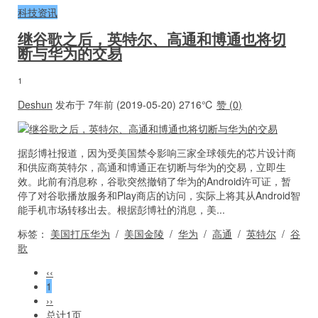
科技资讯
继谷歌之后，英特尔、高通和博通也将切
断与华为的交易
1
Deshun
发布于 7年前 (2019-05-20)
2716℃
赞 (
0
)
据彭博社报道，因为受美国禁令影响三家全球领先的芯片设计商
和供应商英特尔，高通和博通正在切断与华为的交易，立即生
效。此前有消息称，谷歌突然撤销了华为的Android许可证，暂
停了对谷歌播放服务和Play商店的访问，实际上将其从Android智
能手机市场转移出去。根据彭博社的消息，美...
标签：
美国打压华为
/
美国金陵
/
华为
/
高通
/
英特尔
/
谷
歌
‹‹
1
››
总计1页