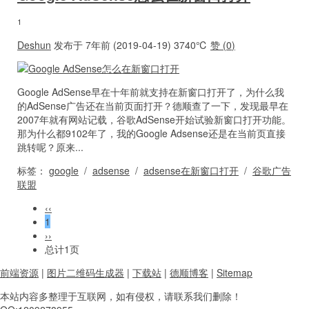
1
Deshun
发布于 7年前 (2019-04-19)
3740℃
赞 (
0
)
Google AdSense早在十年前就支持在新窗口打开了，为什么我
的AdSense广告还在当前页面打开？德顺查了一下，发现最早在
2007年就有网站记载，谷歌AdSense开始试验新窗口打开功能。
那为什么都9102年了，我的Google Adsense还是在当前页直接
跳转呢？原来...
标签：
google
/
adsense
/
adsense在新窗口打开
/
谷歌广告
联盟
‹‹
1
››
总计1页
前端资源
|
图片二维码生成器
|
下载站
|
德顺博客
|
Sitemap
本站内容
多整理于互联网，
如有侵权，请联系
我们删除！