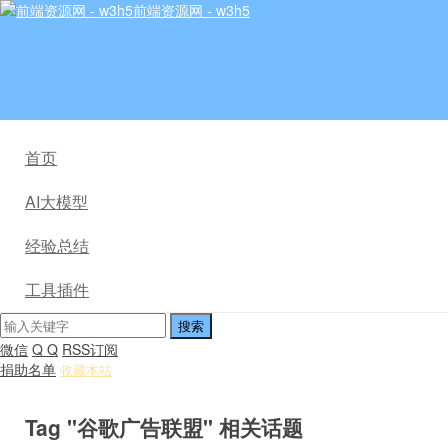
前端资源网 - w3h5
首页
AI大模型
经验总结
工具插件
微信
Q Q
RSS订阅
捐助名单
收藏本站
Tag "谷歌广告联盟" 相关话题