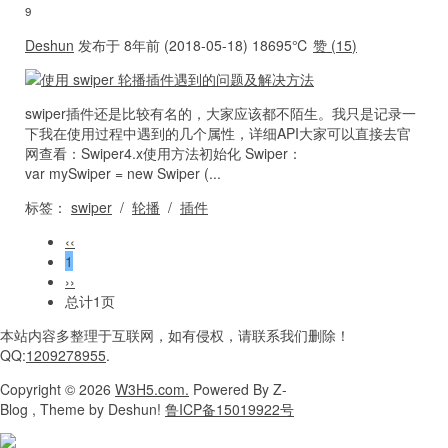
9
Deshun
发布于 8年前 (2018-05-18)
18695℃
赞 (
15
)
swiper插件还是比较有名的，大家应该都不陌生。我只是记录一
下我在使用过程中遇到的几个属性，详细API大家可以直接去官
网查看：Swiper4.x使用方法初始化 Swiper：
var mySwiper = new Swiper (...
标签：
swiper
/
轮播
/
插件
‹‹
1
››
总计1页
本站内容
多整理于互联网，
如有侵权，请联系
我们删除！
QQ:
1209278955
.
Copyright
© 2026
W3H5.com.
Powered
By Z-
Blog , Theme
by Deshun!
鲁ICP备15019922号