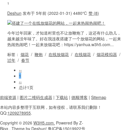
1
Deshun
发布于 5年前 (2022-01-31)
4480℃
赞 (
8
)
今年过年回家，才知道村里也不让放鞭炮了，这还有什么劲儿，
越来越没年味了。好在我连夜搭建了一个放烟花的网站，一起来
热闹热闹吧！一起来放烟花吧：https://yanhua.w3h5.com...
标签：
烟花
/
鞭炮
/
在线放烟花
/
在线烟花
/
烟花模拟器
/
过年
/
春节
‹‹
1
››
总计1页
前端资源
|
图片二维码生成器
|
下载站
|
德顺博客
|
Sitemap
本站内容
多整理于互联网，
如有侵权，请联系
我们删除！
QQ:
1209278955
.
Copyright
© 2026
W3H5.com.
Powered
By Z-
Blog , Theme
by
Deshun!
鲁ICP备15019922号