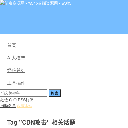
前端资源网 - w3h5
首页
AI大模型
经验总结
工具插件
微信
Q Q
RSS订阅
捐助名单
收藏本站
Tag "CDN攻击" 相关话题