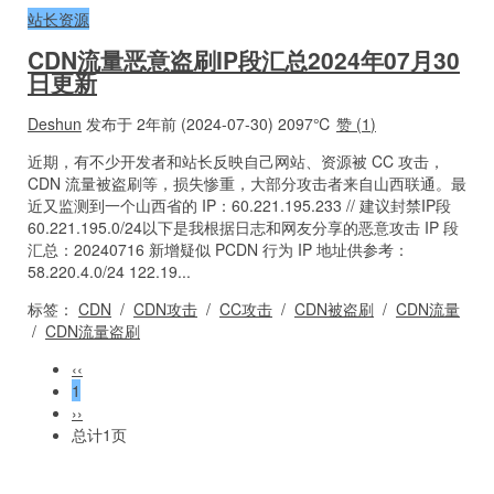
站长资源
CDN流量恶意盗刷IP段汇总2024年07月30
日更新
Deshun
发布于 2年前 (2024-07-30)
2097℃
赞 (
1
)
近期，有不少开发者和站长反映自己网站、资源被 CC 攻击，
CDN 流量被盗刷等，损失惨重，大部分攻击者来自山西联通。最
近又监测到一个山西省的 IP：60.221.195.233 // 建议封禁IP段
60.221.195.0/24以下是我根据日志和网友分享的恶意攻击 IP 段
汇总：20240716 新增疑似 PCDN 行为 IP 地址供参考：
58.220.4.0/24 122.19...
标签：
CDN
/
CDN攻击
/
CC攻击
/
CDN被盗刷
/
CDN流量
/
CDN流量盗刷
‹‹
1
››
总计1页