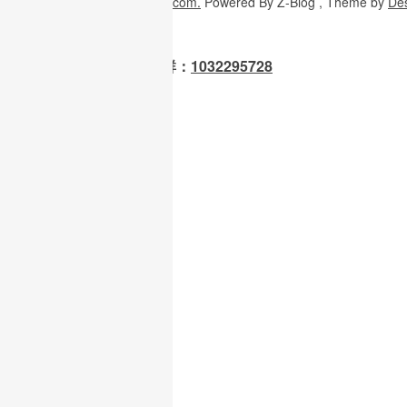
Copyright
© 2026
W3H5.com.
Powered
By Z-Blog , Theme
by
De
OpenClaw 龙虾交流群：
1032295728