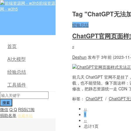
前端资源
网 - w3h5
Tag "ChatGPT无
经验总结
ChatGPT官网页
首页
2
Deshun
发布于 3年前 (2023-11-
AI大模型
经验总结
前几天 ChatGPT 官网不
载，也不能登陆。像下面这样：让我郁
工具插件
修改，把静态资源统一走 CDN 了，
标签：
ChatGPT
/
ChatGPT
‹‹
微信
Q Q
RSS订阅
1
捐助名单
收藏本站
››
总计1页