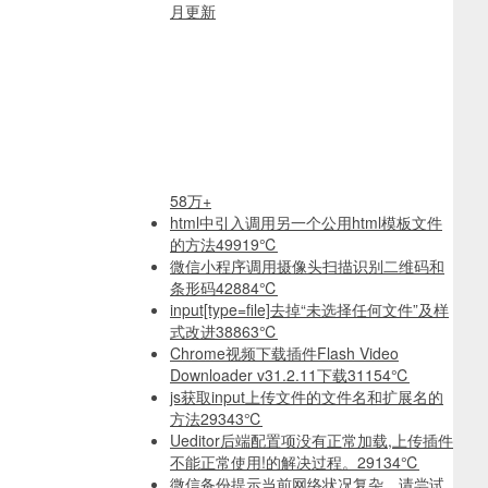
月更新
58万+
html中引入调用另一个公用html模板文件
的方法
49919℃
微信小程序调用摄像头扫描识别二维码和
条形码
42884℃
input[type=file]去掉“未选择任何文件”及样
式改进
38863℃
Chrome视频下载插件Flash Video
Downloader v31.2.11下载
31154℃
js获取input上传文件的文件名和扩展名的
方法
29343℃
Ueditor后端配置项没有正常加载,上传插件
不能正常使用!的解决过程。
29134℃
微信备份提示当前网络状况复杂，请尝试