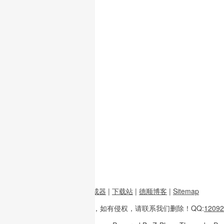
前端资源
|
图片二维码生成器
|
下载站
|
德顺博客
|
Sitemap
本站内容
多整理于互联网，
如有侵权，请联系
我们删除！
QQ:
12092