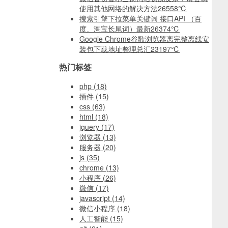
使用其他网络的解决方法
26558℃
搜索引擎下拉菜单关键词 接口API （百
度、淘宝长尾词）最新
26374℃
Google Chrome谷歌浏览器离完整离线安
装包下载地址整理总汇
23197℃
热门标签
php
(18)
插件
(15)
css
(63)
html
(18)
jquery
(17)
浏览器
(13)
服务器
(20)
js
(35)
chrome
(13)
小程序
(26)
微信
(17)
javascript
(14)
微信小程序
(18)
人工智能
(15)