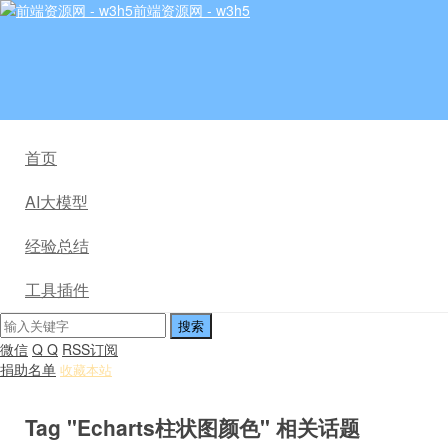
前端资源网 - w3h5
首页
AI大模型
经验总结
工具插件
微信
Q Q
RSS订阅
捐助名单
收藏本站
Tag "Echarts柱状图颜色" 相关话题