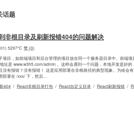
相关话题
部署到非根目录及刷新报错404的问题解决
01)
5297℃
赞 (
0
)
子项目，如前端项目和后台管理的项目放在同一个服务器目录中。前端项
项目地址是 www.w3h5.com/admin 。这样会遇到一个问题，本地开发是
且没有报错？没有报错！ 这是应用部署在非根路径的典型现象。为啥会
 /xxx/ 下，然后...
刷新404
/
React非根目录打包
/
React自定义目录
/
React刷新报错
/
R