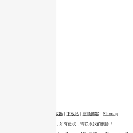
前端资源
|
图片二维码生成器
|
下载站
|
德顺博客
|
Sitemap
本站内容
多整理于互联网，
如有侵权，请联系
我们删除！