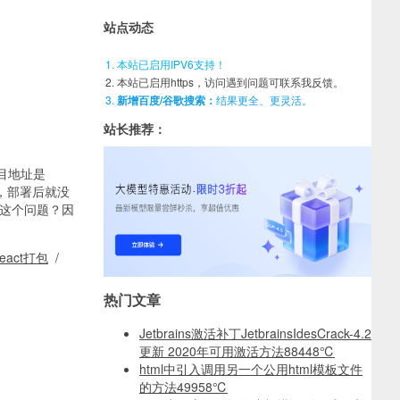
站点动态
本站已启用IPV6支持！
本站已启用https，访问遇到问题可联系我反馈。
新增百度/谷歌搜索：
结果更全、更灵活。
站长推荐：
目地址是
好的，部署后就没
有这个问题？因
eact打包
/
热门文章
Jetbrains激活补丁JetbrainsIdesCrack-4.2
更新 2020年可用激活方法
88448℃
html中引入调用另一个公用html模板文件
的方法
49958℃