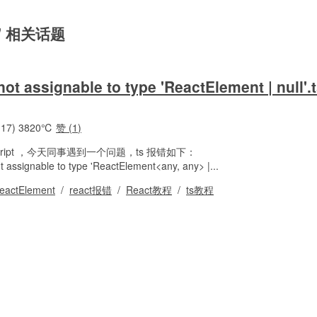
nt" 相关话题
not assignable to type 'ReactElement | null'.
17)
3820℃
赞 (
1
)
peScript ，今天同事遇到一个问题，ts 报错如下：
ot assignable to type 'ReactElement<any, any> |...
eactElement
/
react报错
/
React教程
/
ts教程