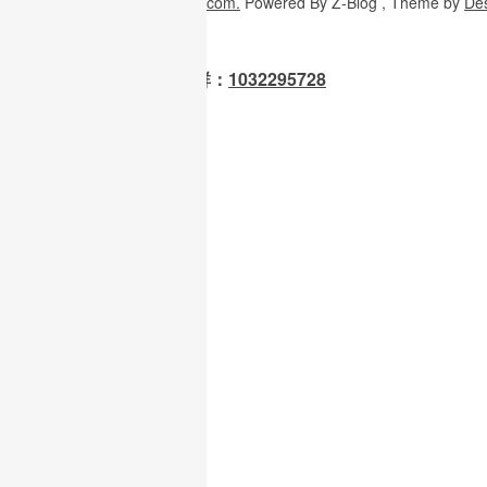
Copyright
© 2026
W3H5.com.
Powered
By Z-Blog , Theme
by
De
OpenClaw 龙虾交流群：
1032295728