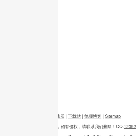
前端资源
|
图片二维码生成器
|
下载站
|
德顺博客
|
Sitemap
本站内容
多整理于互联网，
如有侵权，请联系
我们删除！
QQ:
12092