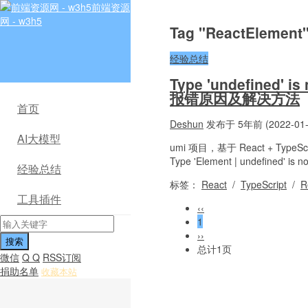
前端资源
网 - w3h5
Tag "ReactEleme
经验总结
Type 'undefined' is 
报错原因及解决方法
首页
Deshun
发布于 5年前 (2022-01-
AI大模型
umi 项目，基于 React + Ty
Type 'Element | undefined' is n
经验总结
标签：
React
/
TypeScript
/
R
工具插件
‹‹
1
››
总计1页
微信
Q Q
RSS订阅
捐助名单
收藏本站