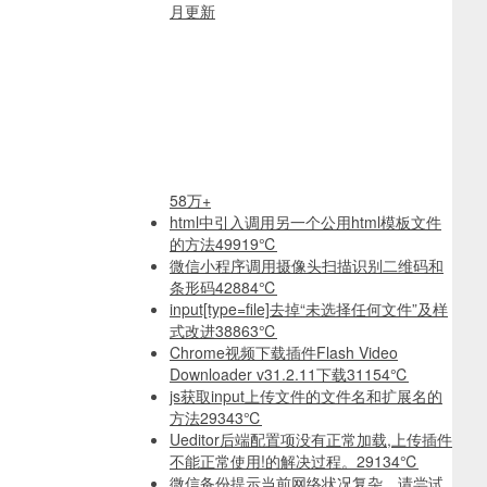
月更新
58万+
html中引入调用另一个公用html模板文件
的方法
49919℃
微信小程序调用摄像头扫描识别二维码和
条形码
42884℃
input[type=file]去掉“未选择任何文件”及样
式改进
38863℃
Chrome视频下载插件Flash Video
Downloader v31.2.11下载
31154℃
js获取input上传文件的文件名和扩展名的
方法
29343℃
Ueditor后端配置项没有正常加载,上传插件
不能正常使用!的解决过程。
29134℃
微信备份提示当前网络状况复杂，请尝试