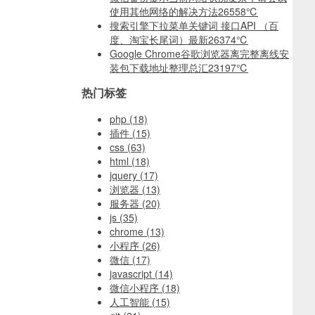
使用其他网络的解决方法
26558℃
搜索引擎下拉菜单关键词 接口API （百
度、淘宝长尾词）最新
26374℃
Google Chrome谷歌浏览器离完整离线安
装包下载地址整理总汇
23197℃
热门标签
php
(18)
插件
(15)
css
(63)
html
(18)
jquery
(17)
浏览器
(13)
服务器
(20)
js
(35)
chrome
(13)
小程序
(26)
微信
(17)
javascript
(14)
微信小程序
(18)
人工智能
(15)