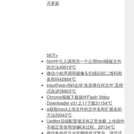
月更新
58万+
html中引入调用另一个公用html模板文件
的方法
49919℃
微信小程序调用摄像头扫描识别二维码和
条形码
42884℃
input[type=file]去掉“未选择任何文件”及样
式改进
38863℃
Chrome视频下载插件Flash Video
Downloader v31.2.11下载
31154℃
js获取input上传文件的文件名和扩展名的
方法
29343℃
Ueditor后端配置项没有正常加载,上传插件
不能正常使用!的解决过程。
29134℃
微信备份提示当前网络状况复杂，请尝试