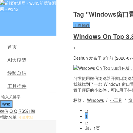
前端资源
网 - w3h5
Tag "Windows窗
工具插件
Windows On T
首页
1
Deshun
发布于 6年前 (2020-07-
AI大模型
经验总结
习惯使用微信浏览器开窗口浏览
我就找到了一款 Windows 窗口
工具插件
置于顶层的小软件，可以用于任何
标签：
Windows
/
小工具
/
窗
‹‹
微信
Q Q
RSS订阅
1
捐助名单
收藏本站
››
总计1页