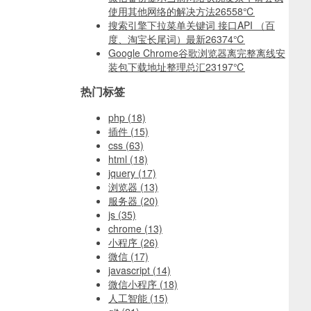
使用其他网络的解决方法
26558℃
搜索引擎下拉菜单关键词 接口API （百
度、淘宝长尾词）最新
26374℃
Google Chrome谷歌浏览器离完整离线安
装包下载地址整理总汇
23197℃
热门标签
php
(18)
插件
(15)
css
(63)
html
(18)
jquery
(17)
浏览器
(13)
服务器
(20)
js
(35)
chrome
(13)
小程序
(26)
微信
(17)
javascript
(14)
微信小程序
(18)
人工智能
(15)