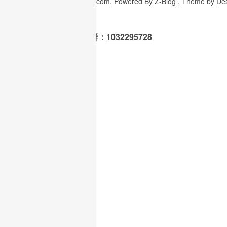
Copyright
© 2026
W3H5.com.
Powered
By Z-Blog , Theme
by
De
OpenClaw 龙虾交流群：
1032295728