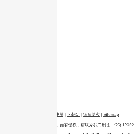
前端资源
|
图片二维码生成器
|
下载站
|
德顺博客
|
Sitemap
本站内容
多整理于互联网，
如有侵权，请联系
我们删除！
QQ:
12092