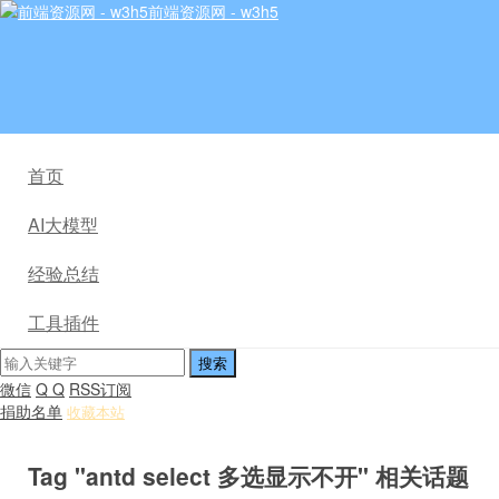
前端资源网 - w3h5
首页
AI大模型
经验总结
工具插件
微信
Q Q
RSS订阅
捐助名单
收藏本站
Tag "antd select 多选显示不开" 相关话题