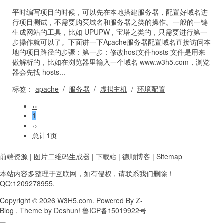
平时编写项目的时候，可以先在本地搭建服务器，配置好域名进
行项目测试，不需要购买域名和服务器之类的操作。一般的一键
生成网站的工具，比如 UPUPW，宝塔之类的，只需要进行第一
步操作就可以了。下面讲一下Apache服务器配置域名直接访问本
地的项目路径的步骤：第一步：修改host文件hosts 文件是用来
做解析的，比如在浏览器里输入一个域名 www.w3h5.com，浏览
器会先找 hosts...
标签：
apache
/
服务器
/
虚拟主机
/
环境配置
‹‹
1
››
总计1页
前端资源
|
图片二维码生成器
|
下载站
|
德顺博客
|
Sitemap
本站内容
多整理于互联网，
如有侵权，请联系
我们删除！
QQ:
1209278955
.
Copyright
© 2026
W3H5.com.
Powered
By Z-
Blog , Theme
by
Deshun!
鲁ICP备15019922号