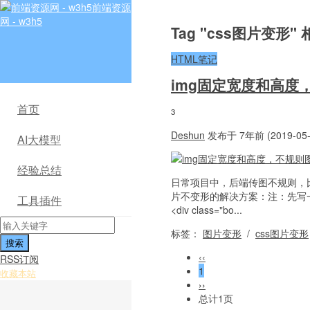
前端资源
网 - w3h5
Tag "css图片变形"
HTML笔记
img固定宽度和高度
首页
3
Deshun
发布于 7年前 (2019-05-
AI大模型
经验总结
日常项目中，后端传图不规则，
片不变形的解决方案：注：先写一个长
工具插件
<div class="bo...
标签：
图片变形
/
css图片变形
‹‹
RSS订阅
1
收藏本站
››
总计1页