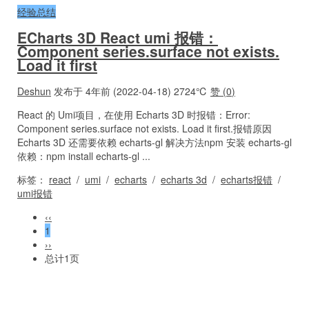
经验总结
ECharts 3D React umi 报错：
Component series.surface not exists.
Load it first
Deshun
发布于 4年前 (2022-04-18)
2724℃
赞 (
0
)
React 的 Umi项目，在使用 Echarts 3D 时报错：Error:
Component series.surface not exists. Load it first.报错原因
Echarts 3D 还需要依赖 echarts-gl 解决方法npm 安装 echarts-gl
依赖：npm install echarts-gl ...
标签：
react
/
umi
/
echarts
/
echarts 3d
/
echarts报错
/
umi报错
‹‹
1
››
总计1页