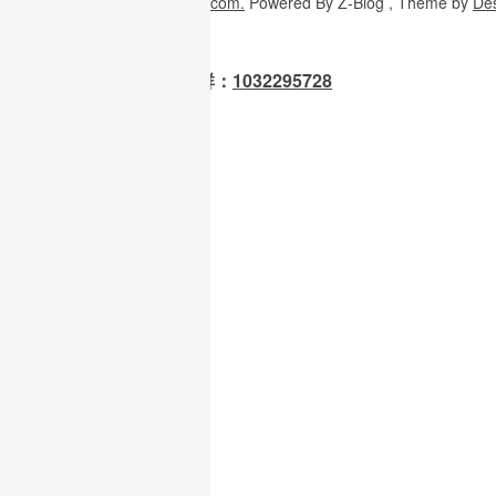
Copyright
© 2026
W3H5.com.
Powered
By Z-Blog , Theme
by
De
OpenClaw 龙虾交流群：
1032295728