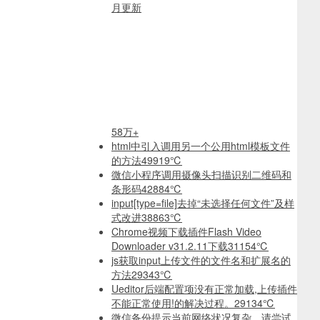
月更新
58万+
html中引入调用另一个公用html模板文件
的方法
49919℃
微信小程序调用摄像头扫描识别二维码和
条形码
42884℃
input[type=file]去掉“未选择任何文件”及样
式改进
38863℃
Chrome视频下载插件Flash Video
Downloader v31.2.11下载
31154℃
js获取input上传文件的文件名和扩展名的
方法
29343℃
Ueditor后端配置项没有正常加载,上传插件
不能正常使用!的解决过程。
29134℃
微信备份提示当前网络状况复杂，请尝试