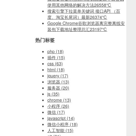
使用其他网络的解决方法
26558℃
搜索引擎下拉菜单关键词 接口API （百
度、淘宝长尾词）最新
26374℃
Google Chrome谷歌浏览器离完整离线安
装包下载地址整理总汇
23197℃
热门标签
php
(18)
插件
(15)
css
(63)
html
(18)
jquery
(17)
浏览器
(13)
服务器
(20)
js
(35)
chrome
(13)
小程序
(26)
微信
(17)
javascript
(14)
微信小程序
(18)
人工智能
(15)