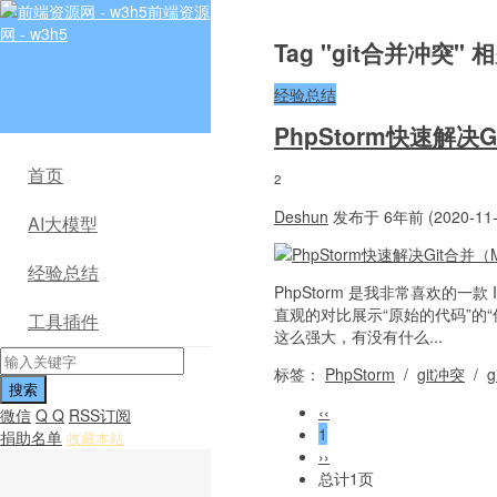
前端资源
网 - w3h5
Tag "git合并冲突"
经验总结
PhpStorm快速解决
首页
2
Deshun
发布于 6年前 (2020-11-
AI大模型
经验总结
PhpStorm 是我非常喜欢的一款
直观的对比展示“原始的代码”的“传
工具插件
这么强大，有没有什么...
标签：
PhpStorm
/
git冲突
/
‹‹
微信
Q Q
RSS订阅
1
捐助名单
收藏本站
››
总计1页