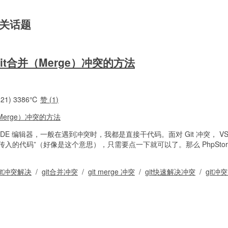
 相关话题
Git合并（Merge）冲突的方法
21)
3386℃
赞 (
1
)
 IDE 编辑器，一般在遇到冲突时，我都是直接干代码。面对 Git 冲突， VS
入的代码”（好像是这个意思），只需要点一下就可以了。那么 PhpStorm/
git冲突解决
/
git合并冲突
/
git merge 冲突
/
git快速解决冲突
/
git冲