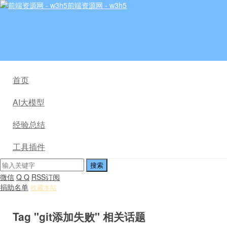
前端资源网 - w3h5
首页
AI大模型
经验总结
工具插件
微信
Q Q
RSS订阅
捐助名单
收藏本站
Tag "git添加失败" 相关话题