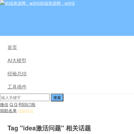
前端资源网 - w3h5
首页
AI大模型
经验总结
工具插件
微信
Q Q
RSS订阅
捐助名单
收藏本站
Tag "idea激活问题" 相关话题