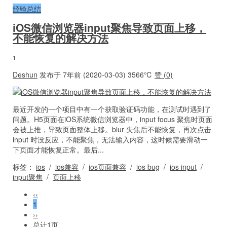
经验总结
iOS微信浏览器input聚焦导致页面上移，
不能恢复的解决方法
1
Deshun
发布于 7年前 (2020-03-03)
3566℃
赞 (
0
)
最近开发的一个项目中有一个获取验证码功能，在测试时遇到了
问题。H5页面在iOS系统微信浏览器中，input focus 聚焦时页面
会被上推，导致页面整体上移。blur 失焦后不能恢复，再次点击
input 时没反应，不能聚焦，无法输入内容，这时候需要滑动一
下页面才能恢复正常。最后...
标签：
ios
/
ios兼容
/
ios页面兼容
/
ios bug
/
ios input
/
input聚焦
/
页面上移
‹‹
1
››
总计1页