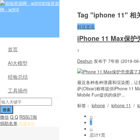
前端资源
网 - w3h5
Tag "iphone 11"
科技资讯
iPhone 11 M
首页
1
Deshun
发布于 7年前 (2019-06-
AI大模型
经验总结
最近各种各种泄露和渲染图，让我们得
萨(Olixar)称将提供iPho
工具插件
Mobile Fun提供的保护...
标签：
iphone
/
iphone 11
/
i
‹‹
微信
Q Q
RSS订阅
1
捐助名单
收藏本站
››
总计1页