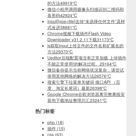
的方法
49919℃
微信小程序调用摄像头扫描识别二维码和
条形码
42924℃
input[type=file]去掉“未选择任何文件”及样
式改进
38881℃
Chrome视频下载插件Flash Video
Downloader v31.2.11下载
31173℃
js获取input上传文件的文件名和扩展名的
方法
29370℃
Ueditor后端配置项没有正常加载,上传插件
不能正常使用!的解决过程。
29164℃
微信备份提示当前网络状况复杂，请尝试
使用其他网络的解决方法
26576℃
搜索引擎下拉菜单关键词 接口API （百
度、淘宝长尾词）最新
26398℃
Google Chrome谷歌浏览器离完整离线安
装包下载地址整理总汇
23241℃
热门标签
php
(18)
插件
(15)
css
(63)