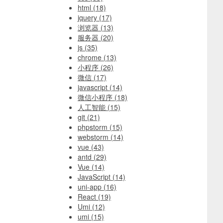
html
(18)
jquery
(17)
浏览器
(13)
服务器
(20)
js
(35)
chrome
(13)
小程序
(26)
微信
(17)
javascript
(14)
微信小程序
(18)
人工智能
(15)
git
(21)
phpstorm
(15)
webstorm
(14)
vue
(43)
antd
(29)
Vue
(14)
JavaScript
(14)
uni-app
(16)
React
(19)
Umi
(12)
umi
(15)