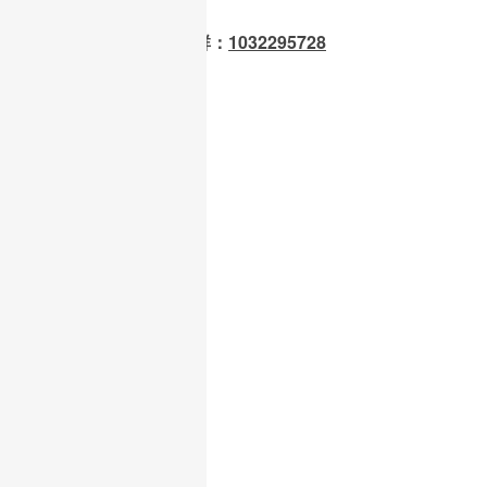
OpenClaw 龙虾交流群：
1032295728