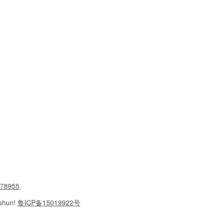
78955
.
shun!
鲁ICP备15019922号