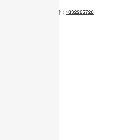
OpenClaw 龙虾交流群：
1032295728