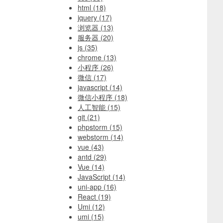
html
(18)
jquery
(17)
浏览器
(13)
服务器
(20)
js
(35)
chrome
(13)
小程序
(26)
微信
(17)
javascript
(14)
微信小程序
(18)
人工智能
(15)
git
(21)
phpstorm
(15)
webstorm
(14)
vue
(43)
antd
(29)
Vue
(14)
JavaScript
(14)
uni-app
(16)
React
(19)
Umi
(12)
umi
(15)