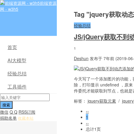
前端资源
网 - w3h5
Tag "jquery获取
经验总结
JS/jQuery获取
首页
1
Deshun
发布于 7年前 (2019-06-
AI大模型
经验总结
今天写了一个添加图片的功能，要
除，打印显示 undefined ，原
工具插件
件委托才能获取到节点，也就是说.
标签：
jquery获取元素
/
jqu
‹‹
微信
Q Q
RSS订阅
1
捐助名单
收藏本站
››
总计1页