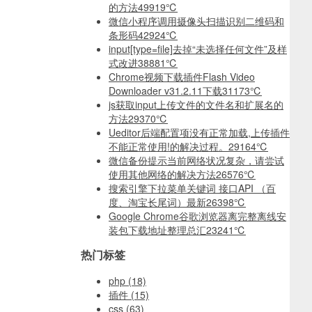
的方法
49919℃
微信小程序调用摄像头扫描识别二维码和
条形码
42924℃
input[type=file]去掉“未选择任何文件”及样
式改进
38881℃
Chrome视频下载插件Flash Video
Downloader v31.2.11下载
31173℃
js获取input上传文件的文件名和扩展名的
方法
29370℃
Ueditor后端配置项没有正常加载,上传插件
不能正常使用!的解决过程。
29164℃
微信备份提示当前网络状况复杂，请尝试
使用其他网络的解决方法
26576℃
搜索引擎下拉菜单关键词 接口API （百
度、淘宝长尾词）最新
26398℃
Google Chrome谷歌浏览器离完整离线安
装包下载地址整理总汇
23241℃
热门标签
php
(18)
插件
(15)
css
(63)