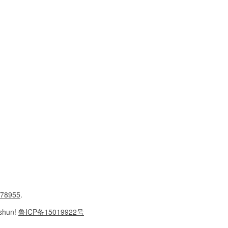
78955
.
shun!
鲁ICP备15019922号