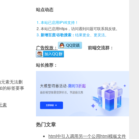
站点动态
本站已启用IPV6支持！
本站已启用https，访问遇到问题可联系我反馈。
新增百度/谷歌搜索：
结果更全、更灵活。
广告投放：
前端交流群：
站长推荐：
的元素无法删
态添加的标签要事
态元素
热门文章
html中引入调用另一个公用html模板文件