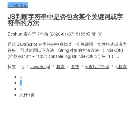
HTML笔记
JS判断字符串中是否包含某个关键词或字
符串的方法
Deshun
发布于 7年前 (2020-01-07)
5155℃
赞 (
0
)
通过 JavaScript 在字符串中查找某一个关键词、文件格式或者字
符串，可以使用以下方法：String对象的方法方法一: indexOf()
(推荐)var str = "123"; console.log(str.indexOf("3") != -1 ); ...
标签：
js
/
JavaScript
/
检索
/
查找
/
js查找字符串
/
js检索
‹‹
1
››
总计1页