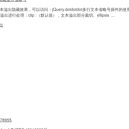
本溢出隐藏效果，可以访问：jQuery.dotdotdot多行文本省略号插件的使
文本溢出进行处理：clip :（默认值），文本溢出部分裁切。ellipsis ...
出
78955
.