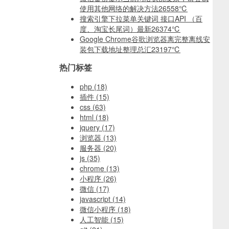
使用其他网络的解决方法
26558℃
搜索引擎下拉菜单关键词 接口API （百
度、淘宝长尾词）最新
26374℃
Google Chrome谷歌浏览器离完整离线安
装包下载地址整理总汇
23197℃
热门标签
php
(18)
插件
(15)
css
(63)
html
(18)
jquery
(17)
浏览器
(13)
服务器
(20)
js
(35)
chrome
(13)
小程序
(26)
微信
(17)
javascript
(14)
微信小程序
(18)
人工智能
(15)