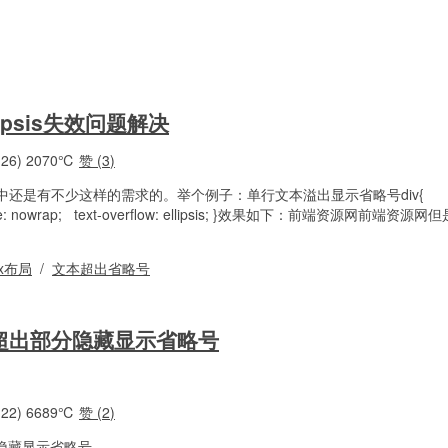
llipsis失效问题解决
26)
2070℃
赞 (
3
)
还是有不少这样的需求的。举个例子：单行文本溢出显示省略号div{
space: nowrap; text-overflow: ellipsis; }效果如下：前端资源网前端
ex布局
/
文本超出省略号
 超出部分隐藏显示省略号
22)
6689℃
赞 (
2
)