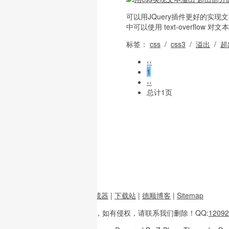
可以用JQuery插件更好的实现文
中可以使用 text-overflow 对
标签：
css
/
css3
/
溢出
/
超
‹‹
1
››
总计1页
前端资源
|
图片二维码生成器
|
下载站
|
德顺博客
|
Sitemap
本站内容
多整理于互联网，
如有侵权，请联系
我们删除！
QQ:
12092