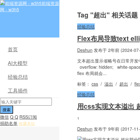
前端资源
网 - w3h5
Tag "超出" 相关话题
经验总结
Flex布局导致text e
首页
Deshun
发布于 2年前 (2024-07-
文本超出显示省略号在日常开发中
AI大模型
overflow: hidden; white-
flex 布局就会...
经验总结
标签：
css
/
溢出
/
超出
/
fl
工具插件
经验总结
用css实现文本溢出
微信
Q Q
RSS订阅
1
捐助名单
收藏本站
Deshun
发布于 9年前 (2017-11-