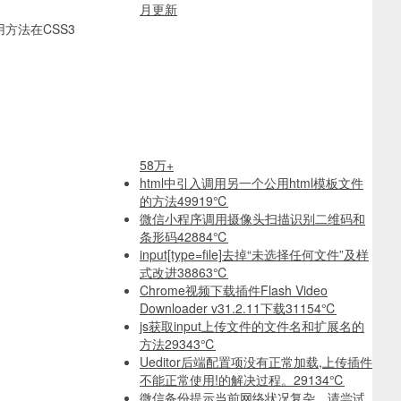
月更新
用方法在CSS3
58万+
html中引入调用另一个公用html模板文件
的方法
49919℃
微信小程序调用摄像头扫描识别二维码和
条形码
42884℃
input[type=file]去掉“未选择任何文件”及样
式改进
38863℃
Chrome视频下载插件Flash Video
Downloader v31.2.11下载
31154℃
js获取input上传文件的文件名和扩展名的
方法
29343℃
Ueditor后端配置项没有正常加载,上传插件
不能正常使用!的解决过程。
29134℃
微信备份提示当前网络状况复杂，请尝试