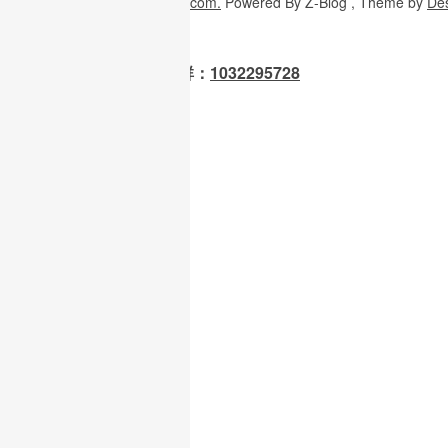
Copyright
© 2026
W3H5.com.
Powered
By Z-Blog , Theme
by
De
OpenClaw 龙虾交流群：
1032295728