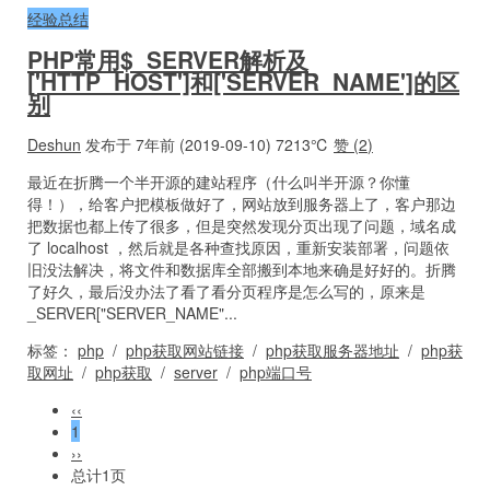
经验总结
PHP常用$_SERVER解析及
['HTTP_HOST']和['SERVER_NAME']的区
别
Deshun
发布于 7年前 (2019-09-10)
7213℃
赞 (
2
)
最近在折腾一个半开源的建站程序（什么叫半开源？你懂
得！），给客户把模板做好了，网站放到服务器上了，客户那边
把数据也都上传了很多，但是突然发现分页出现了问题，域名成
了 localhost ，然后就是各种查找原因，重新安装部署，问题依
旧没法解决，将文件和数据库全部搬到本地来确是好好的。折腾
了好久，最后没办法了看了看分页程序是怎么写的，原来是
_SERVER["SERVER_NAME"...
标签：
php
/
php获取网站链接
/
php获取服务器地址
/
php获
取网址
/
php获取
/
server
/
php端口号
‹‹
1
››
总计1页