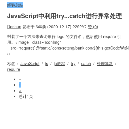
经验总结
JavaScript中利用try...catch进行异常处理
Deshun
发布于 6年前 (2020-12-17)
2292℃
赞 (
0
)
封装了一个方法来查询银行 logo 的文件名，然后使用 require 引
用。<image class="iconImg"
:src="require(`@/static/icons/setting/bankIcon/${this.getCodeWi
/>...
标签：
JavaScript
/
js
/
ja教程
/
try
/
catch
/
处理异常
/
require
‹‹
1
››
总计1页