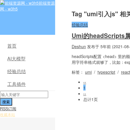
前端资源
网 - w3h5
Tag "umi引入js" 
经验总结
Umi的headScrip
首页
Deshun
发布于 5年前 (2021-08-
headScripts配置 <head
AI大模型
用字符串格式就够了，比如：export default
经验总结
标签：
umi
/
typescript
/
reac
‹‹
工具插件
1
››
总计1页
RSS订阅
收藏本站