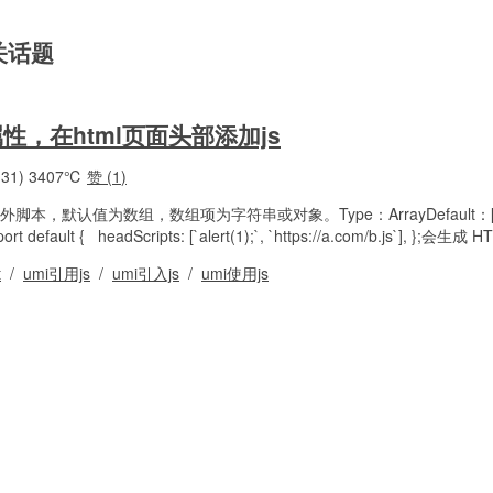
相关话题
ts属性，在html页面头部添加js
31)
3407℃
赞 (
1
)
> 里的额外脚本，默认值为数组，数组项为字符串或对象。Type：ArrayDefault
 { headScripts: [`alert(1);`, `https://a.com/b.js`], };会生成 HT.
t
/
umi引用js
/
umi引入js
/
umi使用js