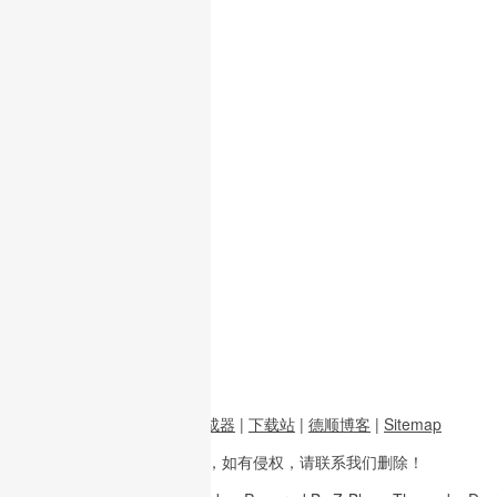
前端资源
|
图片二维码生成器
|
下载站
|
德顺博客
|
Sitemap
本站内容
多整理于互联网，
如有侵权，请联系
我们删除！