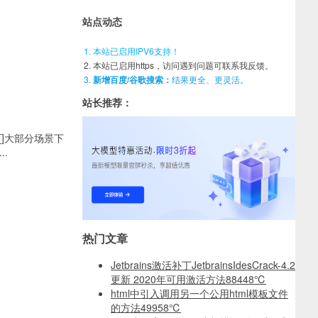
站点动态
本站已启用IPV6支持！
本站已启用https，访问遇到问题可联系我反馈。
新增百度/谷歌搜索：
结果更全、更灵活。
站长推荐：
：[]大部分场景下
..
热门文章
Jetbrains激活补丁JetbrainsIdesCrack-4.2
更新 2020年可用激活方法
88448℃
html中引入调用另一个公用html模板文件
的方法
49958℃