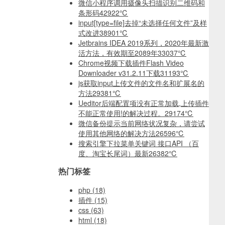
微信小程序调用摄像头扫描识别二维码和
条形码
42922℃
input[type=file]去掉“未选择任何文件”及样
式改进
38901℃
Jetbrains IDEA 2019系列，2020年最新激
活方法，有效期至2089年
33037℃
Chrome视频下载插件Flash Video
Downloader v31.2.11下载
31193℃
js获取input上传文件的文件名和扩展名的
方法
29381℃
Ueditor后端配置项没有正常加载,上传插件
不能正常使用!的解决过程。
29174℃
微信备份提示当前网络状况复杂，请尝试
使用其他网络的解决方法
26596℃
搜索引擎下拉菜单关键词 接口API （百
度、淘宝长尾词）最新
26382℃
热门标签
php
(18)
插件
(15)
css
(63)
html
(18)