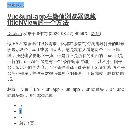
经验总结
Vue&uni-app在微信浏览器隐藏
titleNView的一个方法
Deshun
发布于 6年前 (2020-08-27)
4059℃
赞 (
4
)
做 H5 经常会遇到很多需求，比如在微信/钉钉浏览器打开的时候
会显示两个 head 或者 title 头。这是就有人看这两个 title 不顺
眼，强烈建议要把它干掉。但是并不是所有的页面的 head 都是
一样的，uni-APP 虽然有一个“条件编译”功能，可以区分不同平
台，显示不同的内容。不过条件编译只能去别 H5 APP 和 各个平
台的小程序，并没有对微信做独立的兼容。于是我就干脆直接用
JS...
标签：
Vue
/
uni
/
uni app
/
uni-app
/
uni隐藏头
/
uni-app
隐藏头部
/
uni-app隐藏
‹‹
1
››
总计1页