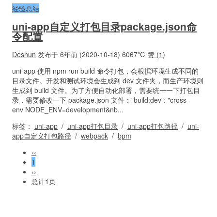
经验总结
uni-app自定义打包目录package.json命
令配置
Deshun
发布于 6年前 (2020-10-18)
6067℃
赞 (
1
)
uni-app 使用 npm run build 命令打包，会根据环境生成不同的
目录文件。开发和测试环境会生成到 dev 文件夹，而生产环境则
生成到 build 文件。为了方便自动化部署，需要统一一下打包目
录，需要修改一下 package.json 文件："build:dev": "cross-
env NODE_ENV=development&nb...
标签：
uni-app
/
uni-app打包目录
/
uni-app打包路径
/
uni-
app自定义打包路径
/
webpack
/
bpm
‹‹
1
››
总计1页