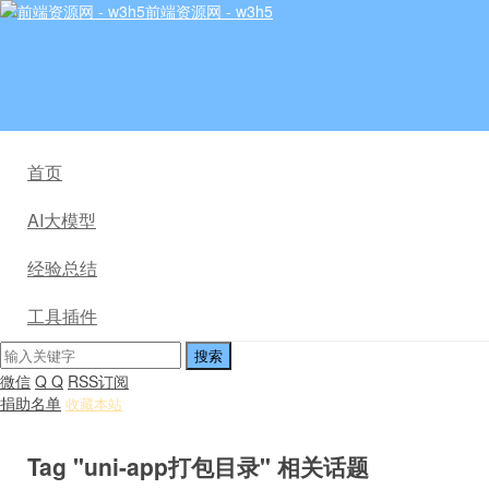
前端资源网 - w3h5
首页
AI大模型
经验总结
工具插件
微信
Q Q
RSS订阅
捐助名单
收藏本站
Tag "uni-app打包目录" 相关话题